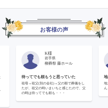
お客様の声
K様
岩手県
柳葬祭 沙羅ホール
地元密着で大変好ましい
服
で
し
地元密着で大変好ましい。葬儀はもちろ
父
ん、後の法要すべてにおいて説明親切。
以
と
度