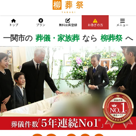
トップ
プラン
無料会員登録
お急ぎの方
メニュー
一関市の
一関市の
一関市の
葬儀・家族葬
葬儀・家族葬
葬儀・家族葬
なら
なら
なら
柳葬祭
柳葬祭
柳葬祭
へ
へ
へ