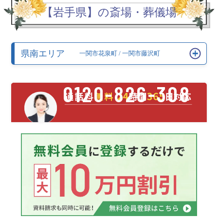
【岩手県】の斎場・葬儀場
県南エリア
一関市花泉町
/
一関市藤沢町
0120-826-308