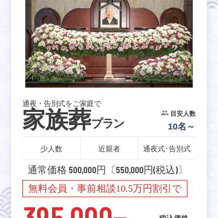
通夜・告別式をご家庭で
家族葬
目安人数
プラン
10名～
少人数
近親者
通夜式･告別式
通常価格 500,000円〔550,000円(税込)〕
無料会員・事前相談10.5万円割引で
395,000