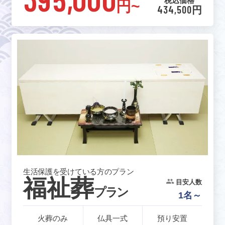
税込価格
円~
434,500円
生活保護を受けている方のプラン
福祉葬
目安人数
プラン
1名～
火葬のみ
仏具一式
預り安置