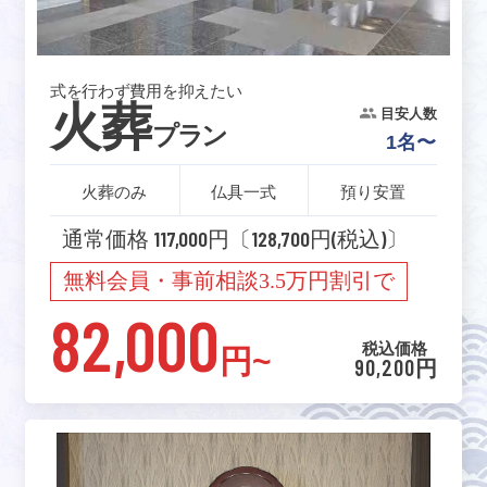
式を行わず費用を抑えたい
火葬
目安人数
プラン
1名〜
火葬のみ
仏具一式
預り安置
通常価格 117,000円〔128,700円(税込)〕
無料会員・事前相談3.5万円割引で
82,000
税込価格
円~
90,200円