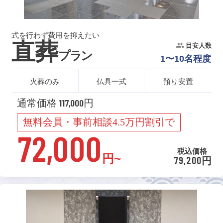
式を行わず費用を抑えたい
直葬
目安人数
プラン
1〜10名程度
火葬のみ
仏具一式
預り安置
通常価格 117,000円
無料会員・事前相談4.5万円割引で
72,000
税込価格
円~
79,200円