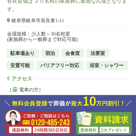
長良斎場は ２０名程の家族葬に最適な式場となりま
す。
岐阜県岐阜市長良東1-11
会場規模：少人数～30名程度
(家族葬から一般葬まで対応可能)
駐車場あり
宿泊
会食室
法要室
安置可能
バリアフリー対応
浴室・シャワー
アクセス
［
電車の方］
名鉄各務原線田神駅からタクシー15分
［
お車の方］
東海北陸自動車道 関ICより車で19分
岐大バイパス 岐南ICより車で14分