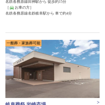
名鉄各務原線田神駅から 徒歩約15分
［
お車の方］
名鉄各務原線名鉄岐阜駅から 車で約4分
一般葬・家族葬可能
岐阜葬祭 岩崎斎場