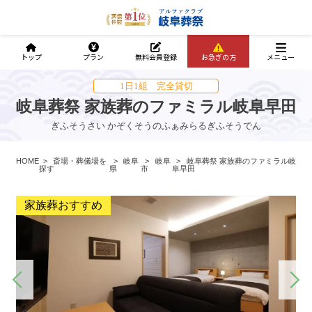
トップ
プラン
無料会員登録
お急ぎの方
メニュー
1日1組 完全貸切
岐阜葬祭 家族葬のファミラル岐阜早田
ぎふそうさい かぞくそうのふぁみらるぎふそうでん
HOME
斎場・葬儀場を
岐阜
岐阜
岐阜葬祭 家族葬のファミラル岐
探す
県
市
阜早田
家族葬おすすめ