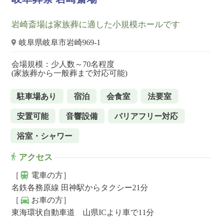
岩崎斎場は家族葬に適した小規模ホールです
岐阜県岐阜市岩崎969-1
会場規模：少人数～70名程度
(家族葬から一般葬まで対応可能)
駐車場あり
宿泊
会食室
法要室
安置可能
音響設備
バリアフリー対応
浴室・シャワー
アクセス
［
電車の方］
名鉄各務原線 田神駅からタクシー21分
［
お車の方］
東海環状自動車道 山県ICより車で11分