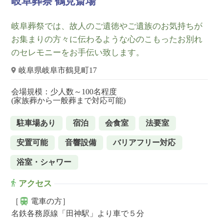
岐阜葬祭 鶴見斎場
岐阜葬祭では、故人のご遺徳やご遺族のお気持ちが
お集まりの方々に伝わるような心のこもったお別れ
のセレモニーをお手伝い致します。
岐阜県岐阜市鶴見町17
会場規模：少人数～100名程度
(家族葬から一般葬まで対応可能)
駐車場あり
宿泊
会食室
法要室
安置可能
音響設備
バリアフリー対応
浴室・シャワー
アクセス
［
電車の方］
名鉄各務原線「田神駅」より車で５分