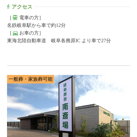
アクセス
［
電車の方］
名鉄岐阜駅から車で約12分
［
お車の方］
東海北陸自動車道 岐阜各務原IC より車で27分
一般葬・家族葬可能