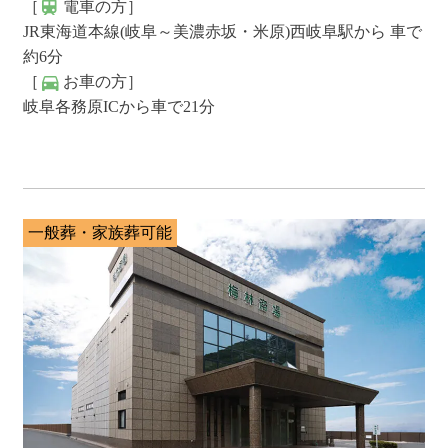
［
電車の方］
JR東海道本線(岐阜～美濃赤坂・米原)西岐阜駅から 車で
約6分
［
お車の方］
岐阜各務原ICから車で21分
一般葬・家族葬可能