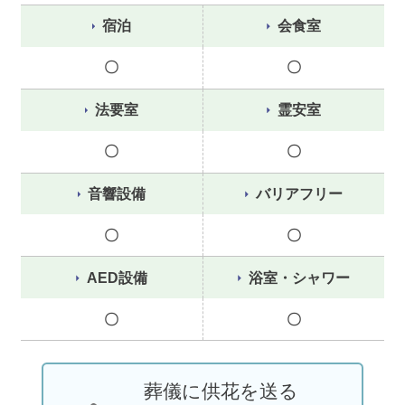
宿泊
会食室
〇
〇
法要室
霊安室
〇
〇
音響設備
バリアフリー
〇
〇
AED設備
浴室・シャワー
〇
〇
葬儀に供花を送る