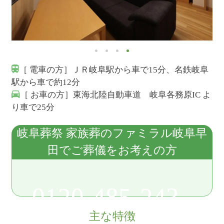
［ 電車の方］ＪＲ岐阜駅から車で15分、名鉄岐阜
駅から車で約12分
［ お車の方］東海北陸自動車道 岐阜各務原IC よ
り車で25分
岐阜葬祭 家族葬のファミラル岐阜早
田でご葬儀をお考えの方
0120-485-243
主な特徴