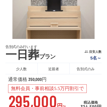
告別式のみ行います
一日葬
目安人数
プラン
5名～
少人数
近親者
告別式のみ
通常価格 350,000円
無料会員・事前相談5.5万円割引で
295,000
税込価格
円~
324,500円