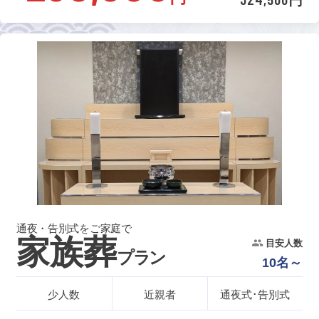
通夜・告別式をご家庭で
家族葬
目安人数
プラン
10名～
少人数
近親者
通夜式･告別式