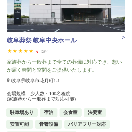
岐阜葬祭 岐阜中央ホール
5
（2件）
家族葬から一般葬まで全ての葬儀に対応でき、想い
が届く時間と空間をご提供いたします。
岐阜県岐阜市花月町1-1
会場規模：少人数～100名程度
(家族葬から一般葬まで対応可能)
駐車場あり
宿泊
会食室
法要室
安置可能
音響設備
バリアフリー対応