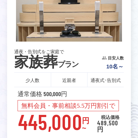
通夜・告別式をご家庭で
家族葬
目安人数
プラン
10名～
少人数
近親者
通夜式･告別式
通常価格 500,000円
無料会員・事前相談5.5万円割引で
445,000
税込価格
円
489,500
~
円