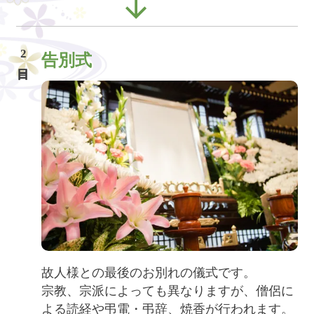
2
告別式
故人様との最後のお別れの儀式です。
宗教、宗派によっても異なりますが、僧侶に
よる読経や弔電・弔辞、焼香が行われます。