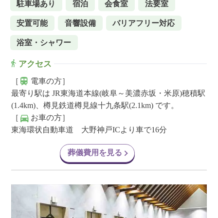
駐車場あり
宿泊
会食室
法要室
安置可能
音響設備
バリアフリー対応
浴室・シャワー
アクセス
［
電車の方］
最寄り駅は JR東海道本線(岐阜～美濃赤坂・米原)穂積駅
(1.4km)、樽見鉄道樽見線十九条駅(2.1km) です。
［
お車の方］
東海環状自動車道 大野神戸ICより車で16分
葬儀費用を見る