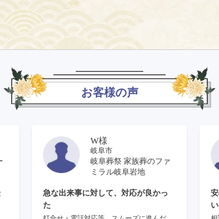
お客様の声
W様
岐阜市
ー
岐阜葬祭 家族葬のファ
ミラル岐阜岩地
受
急な出来事に対して、対応が良かっ
安
た
い
打合せ・電話対応等、スムーズに進んだ。
相