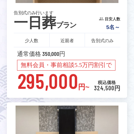
告別式のみ行います
一日葬
目安人数
プラン
5名～
少人数
近親者
告別式のみ
通常価格 350,000円
無料会員・事前相談5.5万円割引で
295,000
税込価格
円~
324,500円