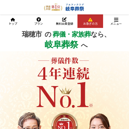
トップ
プラン
無料会員登録
お急ぎの方
メニュー
瑞穂市
の
葬儀・家族葬
なら、
岐阜葬祭
へ