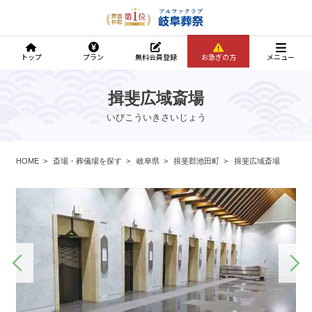
トップ
プラン
無料会員登録
お急ぎの方
メニュー
揖斐広域斎場
いびこういきさいじょう
HOME
斎場・葬儀場を探す
岐阜県
揖斐郡池田町
揖斐広域斎場