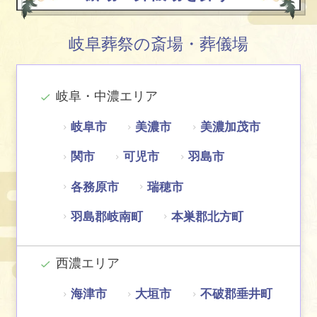
岐阜葬祭の斎場・葬儀場
岐阜・中濃エリア
岐阜市
美濃市
美濃加茂市
関市
可児市
羽島市
各務原市
瑞穂市
羽島郡岐南町
本巣郡北方町
西濃エリア
海津市
大垣市
不破郡垂井町