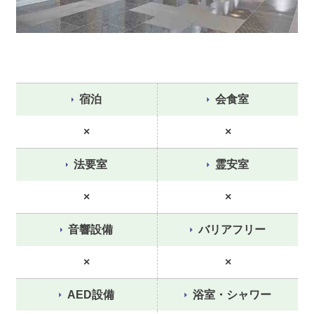
宿泊
会食室
×
×
法要室
霊安室
×
×
音響設備
バリアフリー
×
×
AED設備
浴室・シャワー