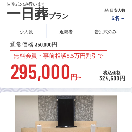
告別式のみ行います
一日葬
目安人数
プラン
5名～
少人数
近親者
告別式のみ
通常価格 350,000円
無料会員・事前相談5.5万円割引で
295,000
税込価格
円~
324,500円