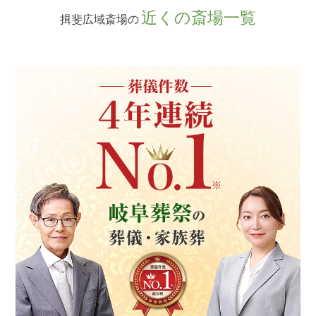
近くの斎場一覧
揖斐広域斎場の