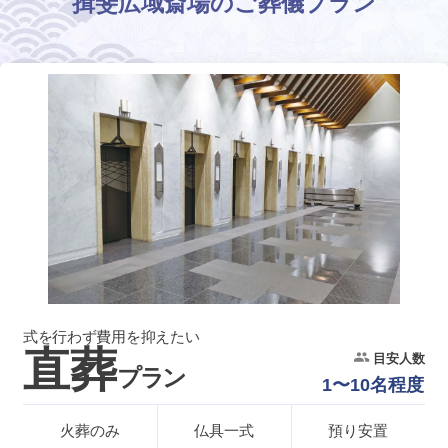
揖斐広域斎場のご葬儀プラン
式を行わず費用を抑えたい
直葬
目安人数
プラン
1〜10名程度
火葬のみ
仏具一式
預り安置