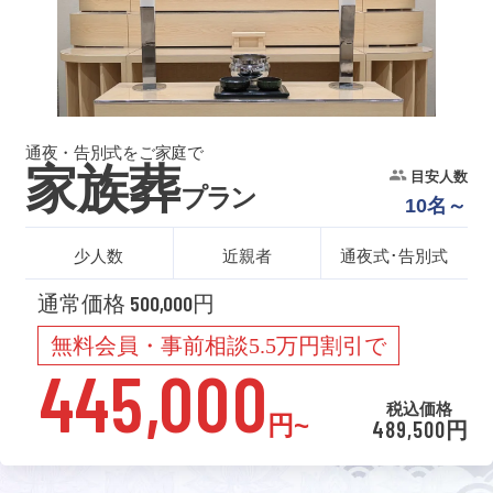
通夜・告別式をご家庭で
家族葬
目安人数
プラン
10名～
少人数
近親者
通夜式･告別式
通常価格 500,000円
無料会員・事前相談5.5万円割引で
445,000
税込価格
円~
489,500円