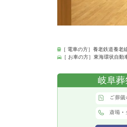
［ 電車の方］養老鉄道養老線
［ お車の方］東海環状自動
岐阜葬