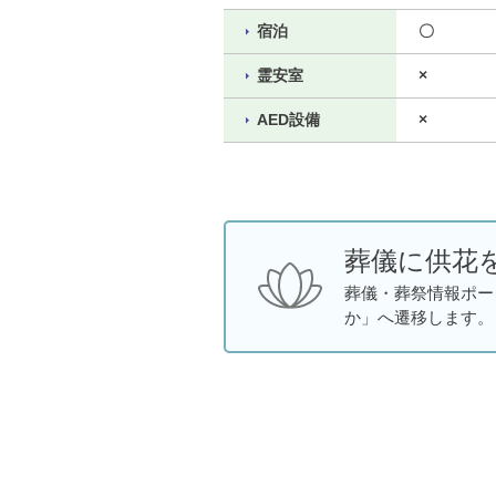
宿泊
〇
霊安室
×
AED設備
×
葬儀に供花
葬儀・葬祭情報ポー
か」へ遷移します。