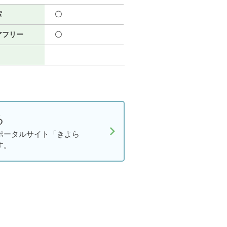
室
〇
アフリー
〇
る
ポータルサイト「きよら
す。