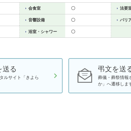
会食室
〇
法要
音響設備
〇
バリ
浴室・シャワー
〇
を送る
弔文を送
タルサイト「きよら
葬儀・葬祭情報
か」へ遷移しま