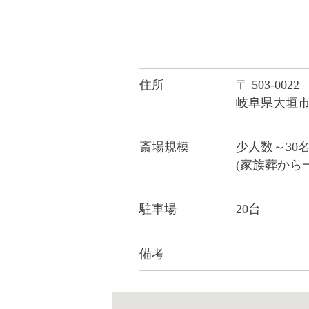
住所
〒 503-0022
岐阜県大垣市中
斎場規模
少人数～30
(家族葬から
駐車場
20台
備考