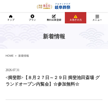
トップ
プラン
無料会員登録
お急ぎの方
メニュー
新着情報
HOME
新着情報
2026.07.31
<揖斐郡>【８月２７日～２９日 揖斐池田斎場 グ
ランドオープン内覧会】☆参加無料☆