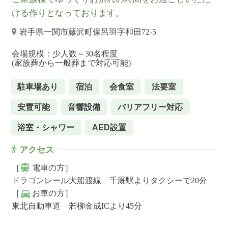
ける作りとなっております。
岩手県一関市藤沢町保呂羽字和田72-5
会場規模：少人数～30名程度
(家族葬から一般葬まで対応可能)
駐車場あり
宿泊
会食室
法要室
安置可能
音響設備
バリアフリー対応
浴室・シャワー
AED設置
アクセス
［
電車の方］
ドラゴンレール大船渡線 千厩駅よりタクシーで20分
［
お車の方］
東北自動車道 若柳金成ICより45分