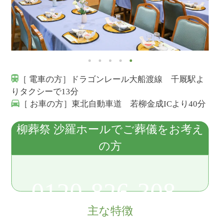
［ 電車の方］ドラゴンレール大船渡線 千厩駅よ
りタクシーで13分
［ お車の方］東北自動車道 若柳金成ICより40分
柳葬祭 沙羅ホールでご葬儀をお考え
の方
0120-826-308
主な特徴