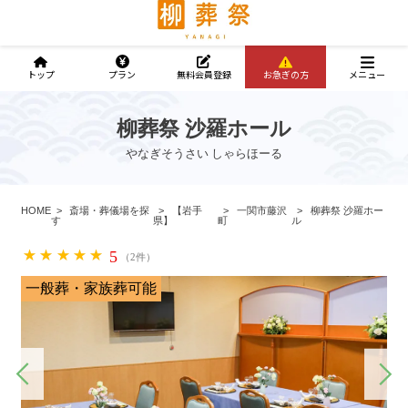
トップ
プラン
無料会員登録
お急ぎの方
メニュー
柳葬祭 沙羅ホール
やなぎそうさい しゃらほーる
HOME
斎場・葬儀場を探
【岩手
一関市藤沢
柳葬祭 沙羅ホー
す
県】
町
ル
5
（2件）
一般葬・家族葬可能