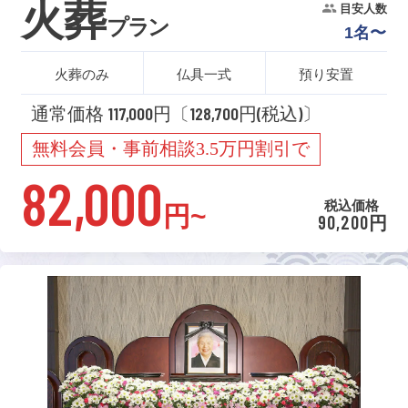
火葬
目安人数
プラン
1名〜
火葬のみ
仏具一式
預り安置
通常価格 117,000円〔128,700円(税込)〕
無料会員・事前相談3.5万円割引で
82,000
税込価格
円~
90,200円