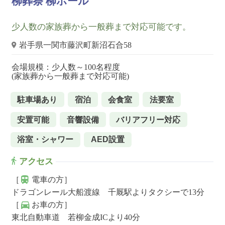
柳葬祭 柳ホール
少人数の家族葬から一般葬まで対応可能です。
岩手県一関市藤沢町新沼石合58
会場規模：少人数～100名程度
(家族葬から一般葬まで対応可能)
駐車場あり
宿泊
会食室
法要室
安置可能
音響設備
バリアフリー対応
浴室・シャワー
AED設置
アクセス
［
電車の方］
ドラゴンレール大船渡線 千厩駅よりタクシーで13分
［
お車の方］
東北自動車道 若柳金成ICより40分