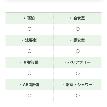
宿泊
会食室
〇
〇
法要室
霊安室
〇
〇
音響設備
バリアフリー
〇
〇
AED設備
浴室・シャワー
〇
〇