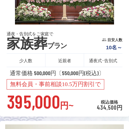
通夜・告別式をご家庭で
家族葬
目安人数
プラン
10名～
少人数
近親者
通夜式･告別式
通常価格 500,000円〔550,000円(税込)〕
無料会員・事前相談10.5万円割引で
395,000
税込価格
円~
434,500円