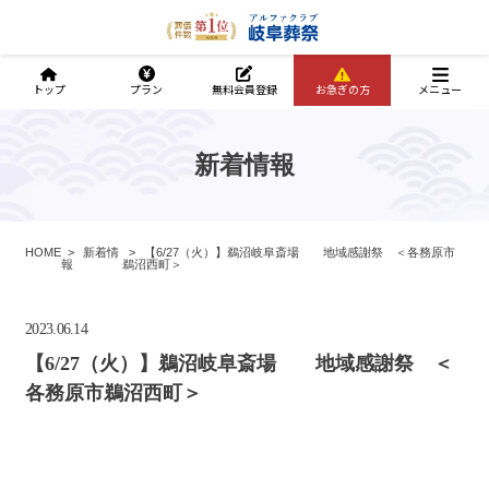
トップ
プラン
無料会員登録
お急ぎの方
メニュー
新着情報
HOME
新着情
【6/27（火）】鵜沼岐阜斎場 地域感謝祭 ＜各務原市
報
鵜沼西町＞
2023.06.14
【6/27（火）】鵜沼岐阜斎場 地域感謝祭 ＜
各務原市鵜沼西町＞