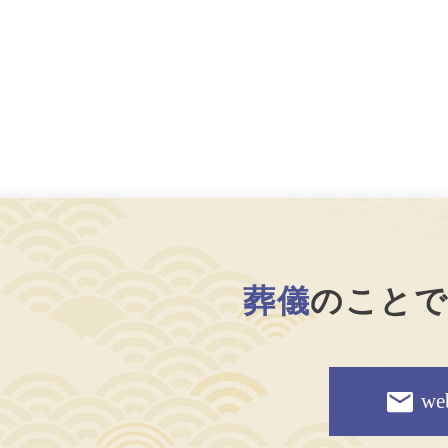
葬儀
のこと
w