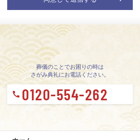
ポリシーは下記よりご覧ください。
アルファクラブ武蔵野株式会社（埼玉県）
サイカンシステム株式会社（埼玉県）
株式会社東冠（埼玉県）
アルファクラブ株式会社（栃木県、茨城県
（県西エリア））
アルファクラブ株式会社（福島県、茨城県
（県北、県央、県南、県東エリア））
葬儀のことでお困りの時は
アルファクラブ東北株式会社（福島県・山
さがみ典礼にお電話ください。
形県・岩手県）
0120-554-262
アルファクラブ静岡株式会社（静岡県）
アルファライフ株式会社（長野県）
株式会社信州さがみ典礼（長野県）
アルファクラブ株式会社（岐阜県）