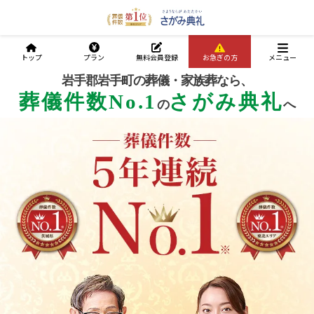
トップ
プラン
無料会員登録
お急ぎの方
メニュー
岩手郡岩手町の葬儀・家族葬なら、
葬儀件数No.1
さがみ典礼
の
へ