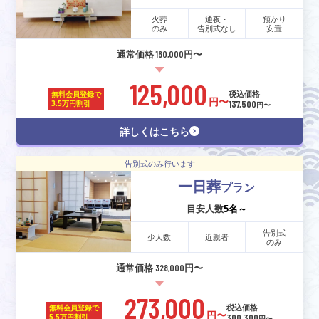
火葬
通夜・
預かり
のみ
告別式なし
安置
通常価格 160,000円〜
125,000
税込価格
無料会員登録で
円〜
137,500
3.5万円割引
円〜
詳しくはこちら
告別式のみ行います
一日葬
プラン
目安人数
5名～
告別式
少人数
近親者
のみ
通常価格 328,000円〜
273,000
税込価格
無料会員登録で
円〜
300,300
5.5万円割引
円〜