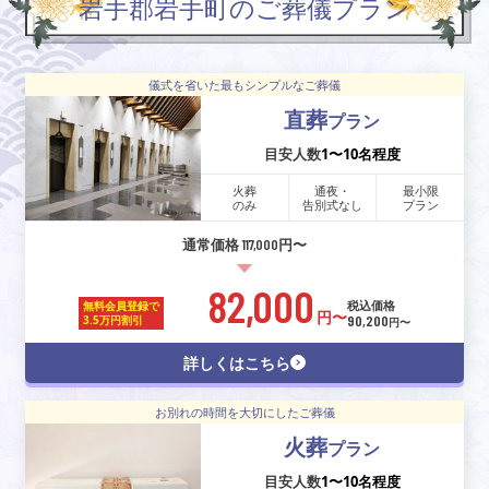
岩手郡岩手町のご葬儀プラン
儀式を省いた最もシンプルなご葬儀
直葬
プラン
目安人数
1〜10名程度
火葬
通夜・
最小限
のみ
告別式なし
プラン
通常価格 117,000円〜
82,000
税込価格
無料会員登録で
円〜
90,200
3.5万円割引
円〜
詳しくはこちら
お別れの時間を大切にしたご葬儀
火葬
プラン
目安人数
1〜10名程度