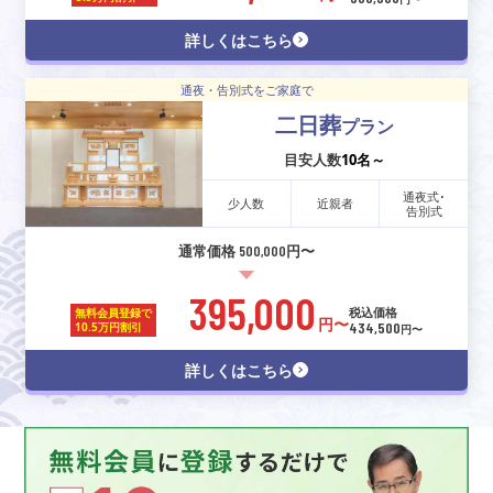
詳しくはこちら
通夜・告別式をご家庭で
二日葬
プラン
目安人数
10名～
通夜式･
少人数
近親者
告別式
通常価格 500,000円〜
395,000
税込価格
無料会員登録で
円〜
434,500
10.5万円割引
円〜
詳しくはこちら