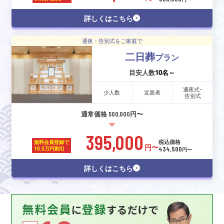
詳しくはこちら
通夜・告別式をご家庭で
二日葬
プラン
目安人数
10名～
通夜式･
少人数
近親者
告別式
通常価格 500,000円〜
395,000
税込価格
無料会員登録で
円〜
434,500
10.5万円割引
円〜
詳しくはこちら