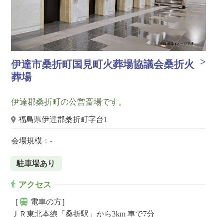
伊達市桑折町国見町火葬場協議会桑折火
葬場
伊達郡桑折町の公営斎場です。
福島県伊達郡桑折町字台1
会場規模：-
駐車場あり
アクセス
［
電車の方］
ＪＲ東北本線「桑折駅」から3km 車で7分