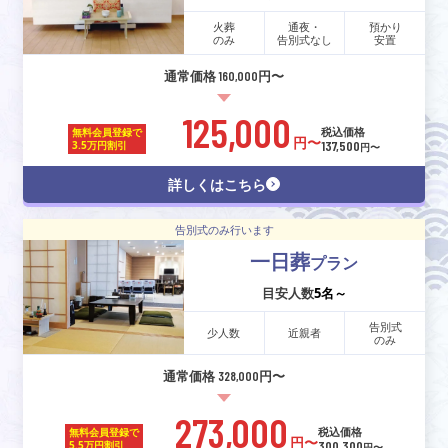
火葬
通夜・
預かり
のみ
告別式なし
安置
通常価格 160,000円〜
125,000
税込価格
無料会員登録で
円〜
137,500
3.5万円割引
円〜
詳しくはこちら
告別式のみ行います
一日葬
プラン
目安人数
5名～
告別式
少人数
近親者
のみ
通常価格 328,000円〜
273,000
税込価格
無料会員登録で
円〜
300,300
5.5万円割引
円〜