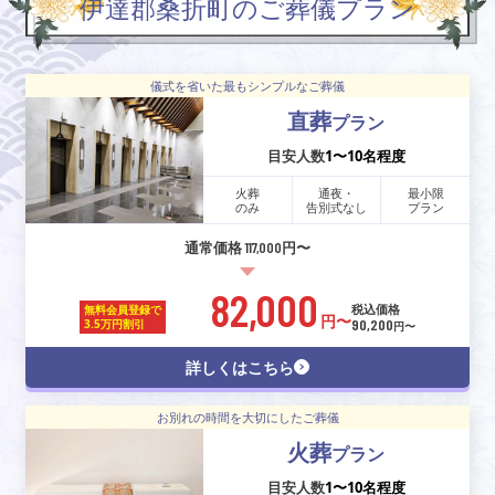
伊達郡桑折町のご葬儀プラン
儀式を省いた最もシンプルなご葬儀
直葬
プラン
目安人数
1〜10名程度
火葬
通夜・
最小限
のみ
告別式なし
プラン
通常価格 117,000円〜
82,000
税込価格
無料会員登録で
円〜
90,200
3.5万円割引
円〜
詳しくはこちら
お別れの時間を大切にしたご葬儀
火葬
プラン
目安人数
1〜10名程度