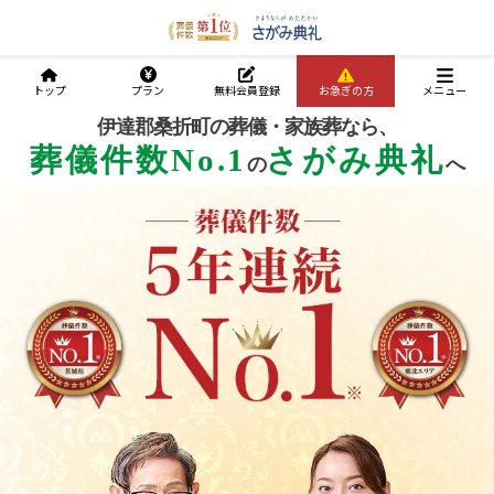
トップ
プラン
無料会員登録
お急ぎの方
メニュー
伊達郡桑折町の葬儀・家族葬なら、
葬儀件数No.1
さがみ典礼
の
へ