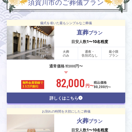
須賀川市のご葬儀プラン
儀式を省いた最もシンプルなご葬儀
直葬
プラン
目安人数
1〜10名程度
火葬
通夜・
最小限
のみ
告別式なし
プラン
通常価格 117,000円〜
82,000
税込価格
無料会員登録で
円〜
90,200
3.5万円割引
円〜
詳しくはこちら
お別れの時間を大切にしたご葬儀
火葬
プラン
目安人数
1〜10名程度