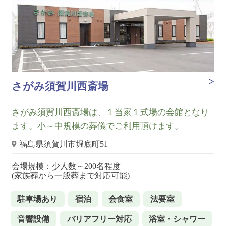
さがみ須賀川西斎場
さがみ須賀川西斎場は、１当家１式場の会館となり
ます。小～中規模の葬儀でご利用頂けます。
福島県須賀川市堀底町51
会場規模：少人数～200名程度
(家族葬から一般葬まで対応可能)
駐車場あり
宿泊
会食室
法要室
音響設備
バリアフリー対応
浴室・シャワー