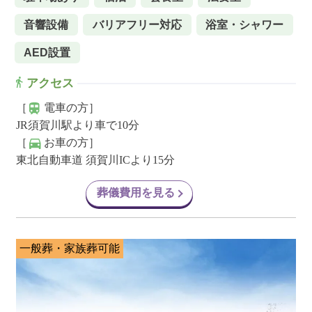
音響設備
バリアフリー対応
浴室・シャワー
AED設置
アクセス
［
電車の方］
JR須賀川駅より車で10分
［
お車の方］
東北自動車道 須賀川ICより15分
葬儀費用を見る
一般葬・家族葬可能