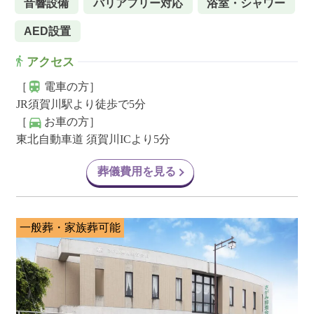
音響設備
バリアフリー対応
浴室・シャワー
AED設置
アクセス
［
電車の方］
JR須賀川駅より徒歩で5分
［
お車の方］
東北自動車道 須賀川ICより5分
葬儀費用を見る
一般葬・家族葬可能