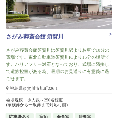
さがみ葬斎会館 須賀川
さがみ葬斎会館須賀川は須賀川駅よりお車で10分の
斎場です。東北自動車道須賀川ICより15分の場所で
す。バリアフリー対応となっており、式場に隣接し
て遺族控室がある為、最期のお見送りに有意義に過
ごせます。
福島県須賀川市旭町226-1
会場規模：少人数～250名程度
(家族葬から一般葬まで対応可能)
駐車場あり
宿泊
会食室
法要室