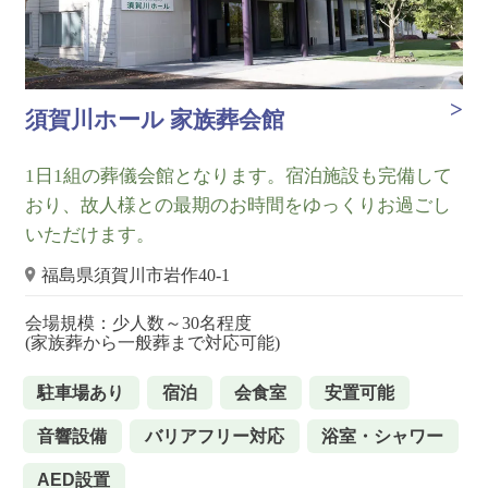
須賀川ホール 家族葬会館
1日1組の葬儀会館となります。宿泊施設も完備して
おり、故人様との最期のお時間をゆっくりお過ごし
いただけます。
福島県須賀川市岩作40-1
会場規模：少人数～30名程度
(家族葬から一般葬まで対応可能)
駐車場あり
宿泊
会食室
安置可能
音響設備
バリアフリー対応
浴室・シャワー
AED設置