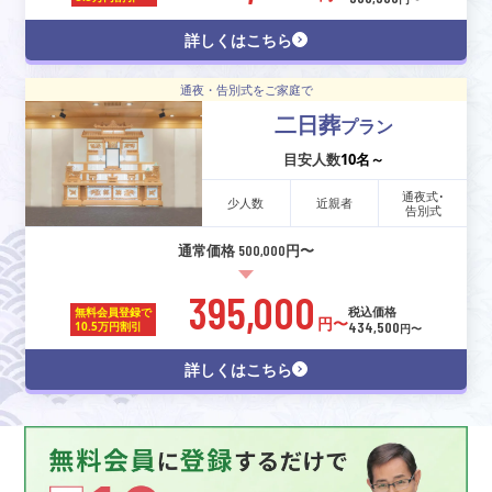
詳しくはこちら
通夜・告別式をご家庭で
二日葬
プラン
目安人数
10名～
通夜式･
少人数
近親者
告別式
通常価格 500,000円〜
395,000
税込価格
無料会員登録で
円〜
434,500
10.5万円割引
円〜
詳しくはこちら