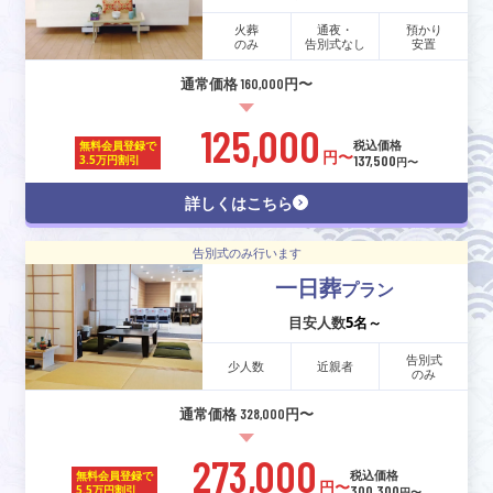
火葬
通夜・
預かり
のみ
告別式なし
安置
通常価格 160,000円〜
125,000
税込価格
無料会員登録で
円〜
137,500
3.5万円割引
円〜
詳しくはこちら
告別式のみ行います
一日葬
プラン
目安人数
5名～
告別式
少人数
近親者
のみ
通常価格 328,000円〜
273,000
税込価格
無料会員登録で
円〜
300,300
5.5万円割引
円〜