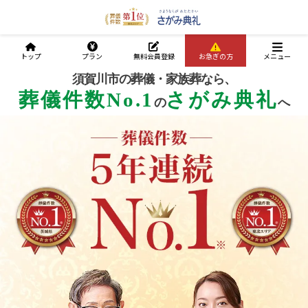
トップ
プラン
無料会員登録
お急ぎの方
メニュー
須賀川市の葬儀・家族葬なら、
葬儀件数No.1
さがみ典礼
の
へ