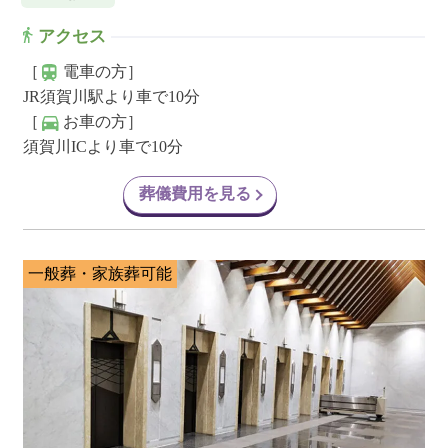
アクセス
［
電車の方］
JR須賀川駅より車で10分
［
お車の方］
須賀川ICより車で10分
葬儀費用を見る
一般葬・家族葬可能