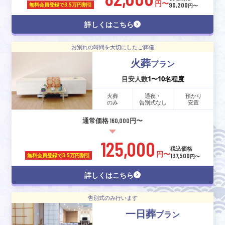
円〜
90,200
無料会員登録で
3.5万円割引
円〜
詳しくはこちら
お別れの時間を大切にしたご葬儀
火葬
プラン
目安人数
1〜10名程度
火葬
通夜・
預かり
のみ
告別式なし
安置
通常価格 160,000円〜
125,000
税込価格
円〜
137,500
無料会員登録で
3.5万円割引
円〜
詳しくはこちら
告別式のみ行います
一日葬
プラン