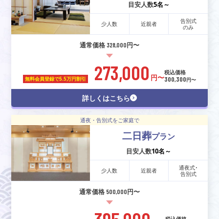
目安人数
5名～
告別式
少人数
近親者
のみ
通常価格 328,000円〜
273,000
税込価格
円〜
300,300
無料会員登録で
5.5万円割引
円〜
詳しくはこちら
通夜・告別式をご家庭で
二日葬
プラン
目安人数
10名～
通夜式･
少人数
近親者
告別式
通常価格 500,000円〜
395,000
税込価格