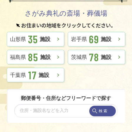
さがみ典礼の斎場・葬儀場
お住まいの地域をクリックしてください。
35
69
山形県
施設
岩手県
施設
85
78
福島県
施設
茨城県
施設
17
千葉県
施設
郵便番号・住所などフリーワードで探す
検 索