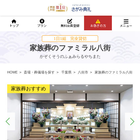
トップ
プラン
無料会員登録
お急ぎの方
メニュー
1日1組 完全貸切
家族葬のファミラル八街
かぞくそうのふぁみらるやちまた
HOME
斎場・葬儀場を探す
千葉県
八街市
家族葬のファミラル八街
家族葬おすすめ