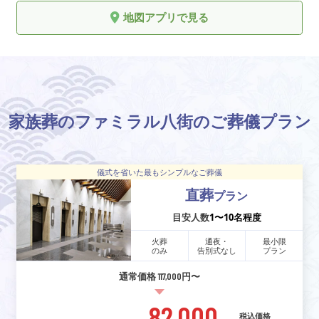
地図アプリで見る
家族葬のファミラル八街のご葬儀プラン
儀式を省いた最もシンプルなご葬儀
直葬
プラン
目安人数
1〜10名程度
火葬
通夜・
最小限
のみ
告別式なし
プラン
通常価格 117,000円〜
82,000
税込価格