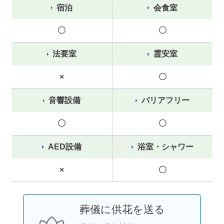
宿泊
会食室
〇
〇
法要室
霊安室
×
〇
音響設備
バリアフリー
〇
〇
AED設備
浴室・シャワー
×
〇
葬儀に供花を送る