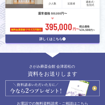
通夜式･
少人数
近親者
告別式
通常価格 500,000円〜
395,000
税込価格
円〜
434,500
無料会員登録で
10.5万円割引
円〜
詳しくはこちら
さがみ葬斎会館 会津若松の
資料をお送りします
お電話での無料資料請求・ご相談はこちら