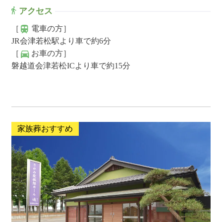
アクセス
［
電車の方］
JR会津若松駅より車で約6分
［
お車の方］
磐越道会津若松ICより車で約15分
家族葬おすすめ