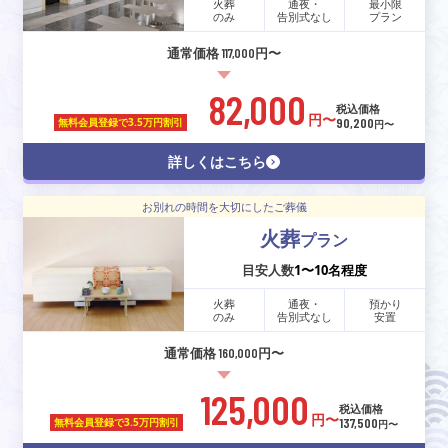
火葬
通夜・
最小限
のみ
告別式なし
プラン
通常価格 117,000円〜
82,000
税込価格
円〜
90,200
無料会員登録で
3.5万円割引
円〜
詳しくはこちら
お別れの時間を大切にしたご葬儀
火葬
プラン
目安人数
1〜10名程度
火葬
通夜・
預かり
のみ
告別式なし
安置
通常価格 160,000円〜
125,000
税込価格
円〜
137,500
無料会員登録で
3.5万円割引
円〜