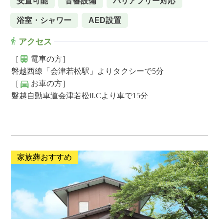
安置可能
音響設備
バリアフリー対応
浴室・シャワー
AED設置
アクセス
［
電車の方］
磐越西線「会津若松駅」よりタクシーで5分
［
お車の方］
磐越自動車道会津若松iI.Cより車で15分
家族葬おすすめ