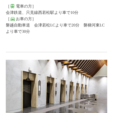
［
電車の方］
会津鉄道、只見線西若松駅より車で10分
［
お車の方］
磐越自動車道 会津若松I.Cより車で20分 磐梯河東I.C
より車で30分