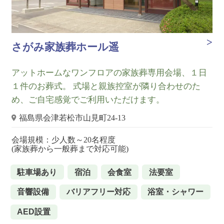
さがみ家族葬ホール遥
アットホームなワンフロアの家族葬専用会場、１日
１件のお葬式。 式場と親族控室が隣り合わせのた
め、ご自宅感覚でご利用いただけます。
福島県会津若松市山見町24-13
会場規模：少人数～20名程度
(家族葬から一般葬まで対応可能)
駐車場あり
宿泊
会食室
法要室
音響設備
バリアフリー対応
浴室・シャワー
AED設置