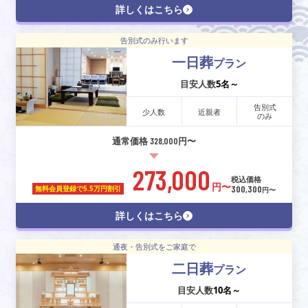
詳しくはこちら
告別式のみ行います
一日葬
プラン
目安人数
5名～
告別式
少人数
近親者
のみ
通常価格 328,000円〜
273,000
税込価格
円〜
300,300
無料会員登録で
5.5万円割引
円〜
詳しくはこちら
通夜・告別式をご家庭で
二日葬
プラン
目安人数
10名～