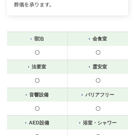
葬儀を承ります。
宿泊
会食室
〇
〇
法要室
霊安室
〇
〇
音響設備
バリアフリー
〇
〇
AED設備
浴室・シャワー