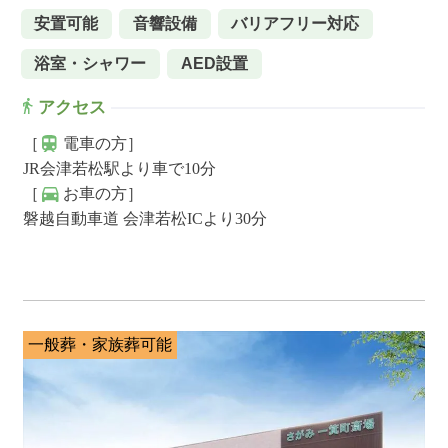
安置可能
音響設備
バリアフリー対応
浴室・シャワー
AED設置
アクセス
［
電車の方］
JR会津若松駅より車で10分
［
お車の方］
磐越自動車道 会津若松ICより30分
一般葬・家族葬可能