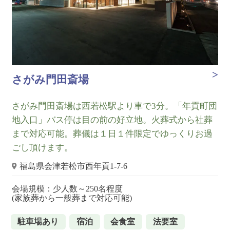
さがみ門田斎場
さがみ門田斎場は西若松駅より車で3分。「年貢町団
地入口」バス停は目の前の好立地。火葬式から社葬
まで対応可能。葬儀は１日１件限定でゆっくりお過
ごし頂けます。
福島県会津若松市西年貢1-7-6
会場規模：少人数～250名程度
(家族葬から一般葬まで対応可能)
駐車場あり
宿泊
会食室
法要室