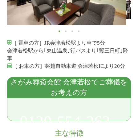
［ 電車の方］JR会津若松駅より車で5分
会津若松駅から｢東山温泉｣行バスより｢竪三日町｣降
車
［ お車の方］磐越自動車道 会津若松ICより20分
さがみ葬斎会館 会津若松でご葬儀を
お考えの方
0120-554-262
主な特徴