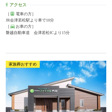
アクセス
［
電車の方］
JR会津若松駅より車で10分
［
お車の方］
磐越自動車道 会津若松ICより15分
家族葬おすすめ