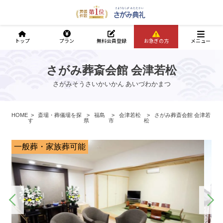
トップ
プラン
無料会員登録
お急ぎの方
メニュー
さがみ葬斎会館 会津若松
さがみそうさいかいかん あいづわかまつ
HOME
斎場・葬儀場を探
福島
会津若松
さがみ葬斎会館 会津若
す
県
市
松
一般葬・家族葬可能