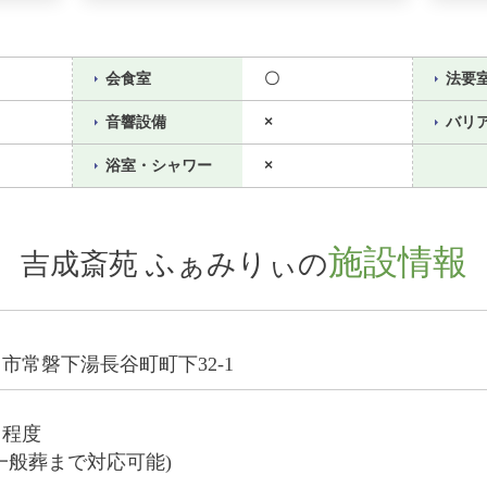
会食室
〇
法要
音響設備
×
バリ
浴室・シャワー
×
施設情報
吉成斎苑 ふぁみりぃの
市常磐下湯長谷町町下32-1
名程度
一般葬まで対応可能)