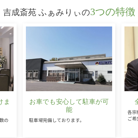
3つの特徴
吉成斎苑 ふぁみりぃの
けま
お車でも安心して駐車が可
能
各宗
ご希
数の
駐車場完備しております。