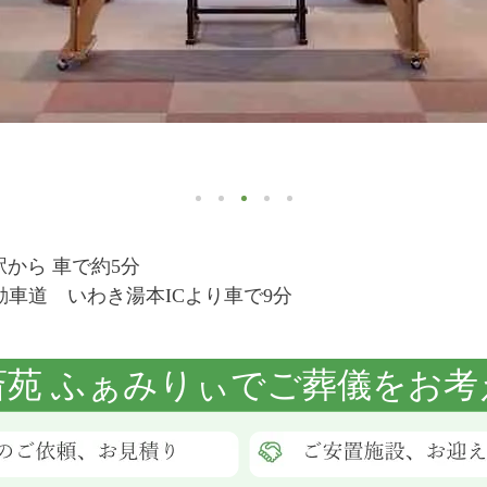
駅から 車で約5分
動車道 いわき湯本ICより車で9分
斎苑 ふぁみりぃでご葬儀をお考