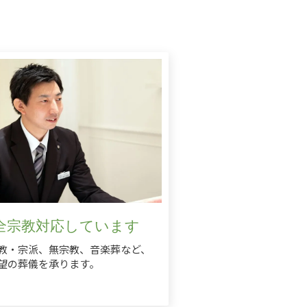
全宗教対応しています
教・宗派、無宗教、音楽葬など、
望の葬儀を承ります。