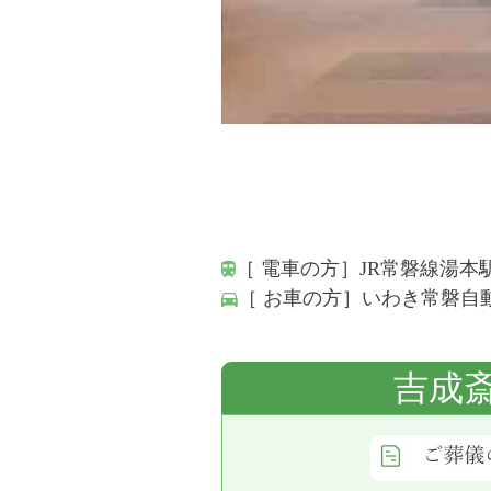
［ 電車の方］JR常磐線湯本
［ お車の方］いわき常磐自
吉成