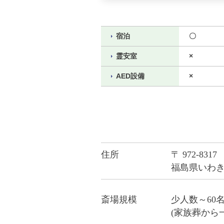
宿泊
〇
霊安室
×
AED設備
×
住所
〒 972-8317
福島県いわき
斎場規模
少人数～60
(家族葬から