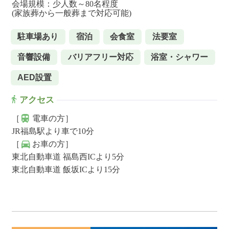
会場規模：少人数～80名程度
(家族葬から一般葬まで対応可能)
駐車場あり
宿泊
会食室
法要室
音響設備
バリアフリー対応
浴室・シャワー
AED設置
アクセス
［
電車の方］
JR福島駅より車で10分
［
お車の方］
東北自動車道 福島西ICより5分
東北自動車道 飯坂ICより15分