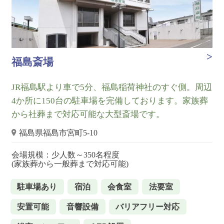
福島斎場
JR福島駅より車で5分、福島稲荷神社のすぐ側。周辺
4か所に150台の駐車場を完備しております。家族葬
から社葬まで対応可能な大型斎場です。
福島県福島市宮町5-10
会場規模：少人数～350名程度
(家族葬から一般葬まで対応可能)
駐車場あり
宿泊
会食室
法要室
安置可能
音響設備
バリアフリー対応