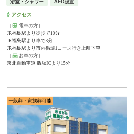
浴室・シャワー
AED設置
アクセス
［
電車の方］
JR福島駅より徒歩で10分
JR福島駅より車で3分
JR福島駅より市内循環1コース行き上町下車
［
お車の方］
東北自動車道 飯坂ICより15分
一般葬・家族葬可能