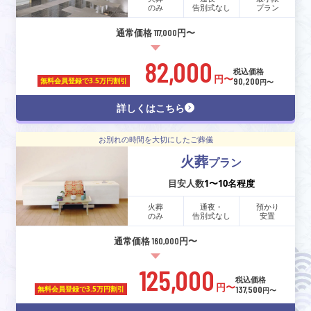
のみ
告別式なし
プラン
通常価格 117,000円〜
82,000
税込価格
円〜
90,200
無料会員登録で
3.5万円割引
円〜
詳しくはこちら
お別れの時間を大切にしたご葬儀
火葬
プラン
目安人数
1〜10名程度
火葬
通夜・
預かり
のみ
告別式なし
安置
通常価格 160,000円〜
125,000
税込価格
円〜
137,500
無料会員登録で
3.5万円割引
円〜