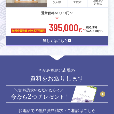
通夜式･
少人数
近親者
告別式
通常価格 500,000円〜
395,000
税込価格
円〜
434,500
無料会員登録で
10.5万円割引
円〜
詳しくはこちら
さがみ福島北斎場の
資料をお送りします
お電話での無料資料請求・ご相談はこちら