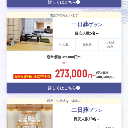
詳しくはこちら
告別式のみ行います
一日葬
プラン
目安人数
5名～
告別式
少人数
近親者
のみ
通常価格 328,000円〜
273,000
税込価格
円〜
300,300
無料会員登録で
5.5万円割引
円〜
詳しくはこちら
通夜・告別式をご家庭で
二日葬
プラン
目安人数
10名～