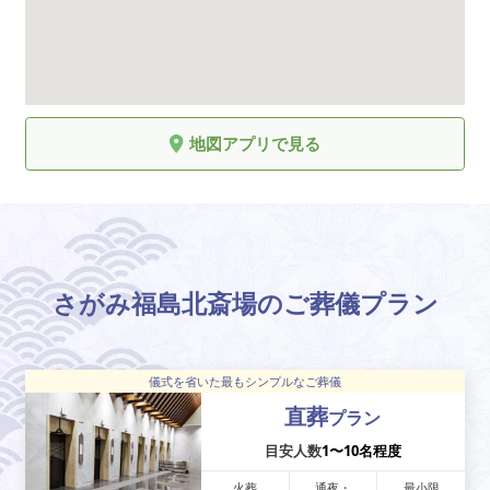
地図アプリで見る
さがみ福島北斎場のご葬儀プラン
儀式を省いた最もシンプルなご葬儀
直葬
プラン
目安人数
1〜10名程度
火葬
通夜・
最小限