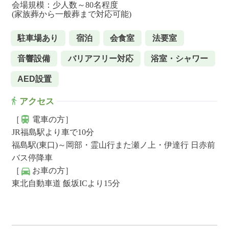
会場規模：少人数～80名程度
(家族葬から一般葬まで対応可能)
駐車場あり
宿泊
会食室
法要室
音響設備
バリアフリー対応
浴室・シャワー
AED設置
アクセス
［
電車の方］
JR福島駅より車で10分
福島駅(東口)～岡部・霊山行また瀬ノ上・伊達行 日赤前
バス停降車
［
お車の方］
東北自動車道 飯坂ICより15分