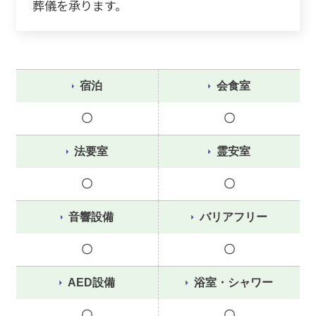
葬儀を承ります。
宿泊
会食室
〇
〇
法要室
霊安室
〇
〇
音響設備
バリアフリー
〇
〇
AED設備
浴室・シャワー
〇
〇