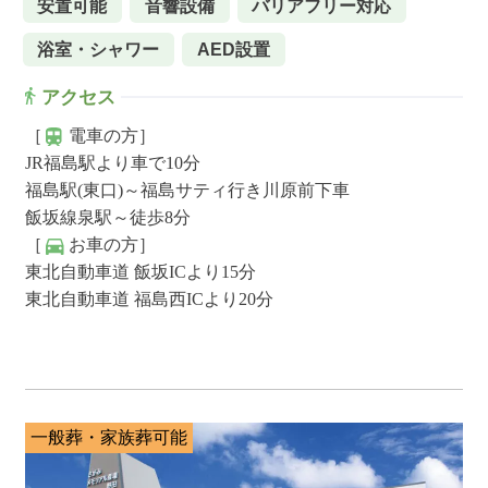
安置可能
音響設備
バリアフリー対応
浴室・シャワー
AED設置
アクセス
［
電車の方］
JR福島駅より車で10分
福島駅(東口)～福島サティ行き川原前下車
飯坂線泉駅～徒歩8分
［
お車の方］
東北自動車道 飯坂ICより15分
東北自動車道 福島西ICより20分
一般葬・家族葬可能