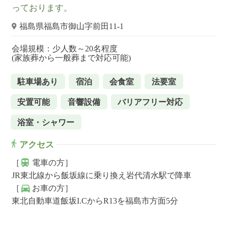
っております。
福島県福島市御山字前田11-1
会場規模：少人数～20名程度
(家族葬から一般葬まで対応可能)
駐車場あり
宿泊
会食室
法要室
安置可能
音響設備
バリアフリー対応
浴室・シャワー
アクセス
［
電車の方］
JR東北線から飯坂線に乗り換え岩代清水駅で降車
［
お車の方］
東北自動車道飯坂I.CからR13を福島市方面5分