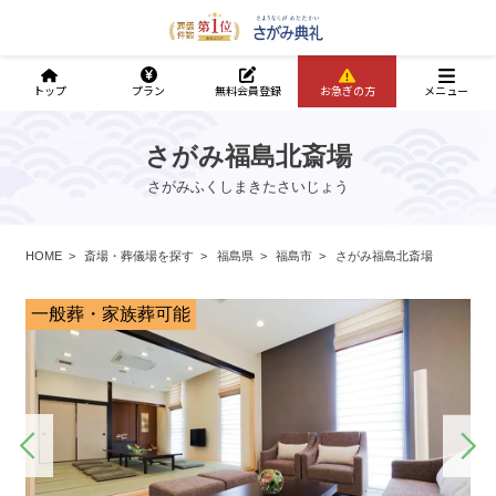
トップ
プラン
無料会員登録
お急ぎの方
メニュー
さがみ福島北斎場
さがみふくしまきたさいじょう
HOME
斎場・葬儀場を探す
福島県
福島市
さがみ福島北斎場
一般葬・家族葬可能