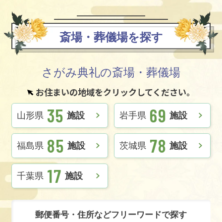
斎場・葬儀場を探す
さがみ典礼の斎場・葬儀場
お住まいの地域をクリックしてください。
35
69
山形県
施設
岩手県
施設
85
78
福島県
施設
茨城県
施設
17
千葉県
施設
郵便番号・住所などフリーワードで探す