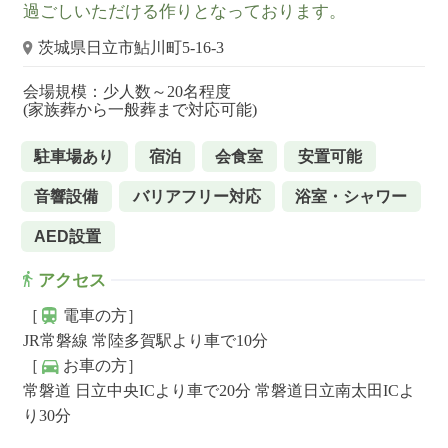
過ごしいただける作りとなっております。
茨城県日立市鮎川町5-16-3
会場規模：少人数～20名程度
(家族葬から一般葬まで対応可能)
駐車場あり
宿泊
会食室
安置可能
音響設備
バリアフリー対応
浴室・シャワー
AED設置
アクセス
［
電車の方］
JR常磐線 常陸多賀駅より車で10分
［
お車の方］
常磐道 日立中央ICより車で20分 常磐道日立南太田ICよ
り30分