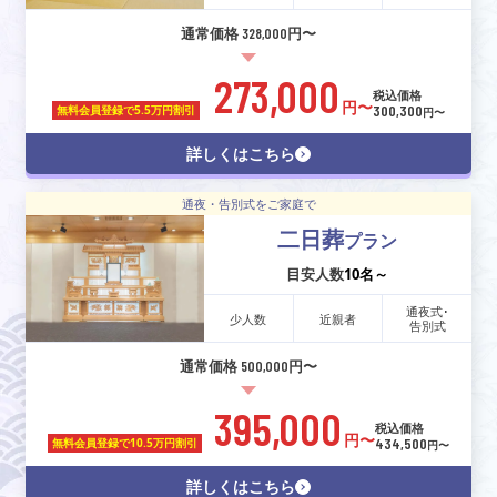
通常価格 328,000円〜
273,000
税込価格
円〜
300,300
無料会員登録で
5.5万円割引
円〜
詳しくはこちら
通夜・告別式をご家庭で
二日葬
プラン
目安人数
10名～
通夜式･
少人数
近親者
告別式
通常価格 500,000円〜
395,000
税込価格
円〜
434,500
無料会員登録で
10.5万円割引
円〜
詳しくはこちら