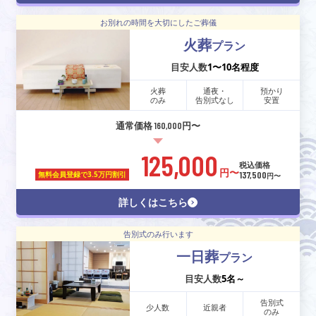
お別れの時間を大切にしたご葬儀
火葬
プラン
目安人数
1〜10名程度
火葬
通夜・
預かり
のみ
告別式なし
安置
通常価格 160,000円〜
125,000
税込価格
円〜
137,500
無料会員登録で
3.5万円割引
円〜
詳しくはこちら
告別式のみ行います
一日葬
プラン
目安人数
5名～
告別式
少人数
近親者
のみ