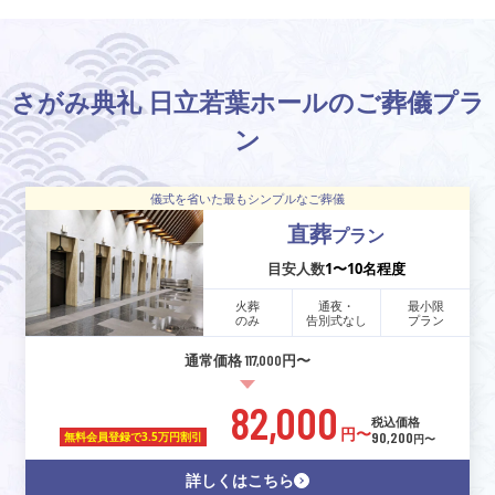
さがみ典礼 日立若葉ホールのご葬儀プラ
ン
儀式を省いた最もシンプルなご葬儀
直葬
プラン
目安人数
1〜10名程度
火葬
通夜・
最小限
のみ
告別式なし
プラン
通常価格 117,000円〜
82,000
税込価格
円〜
90,200
無料会員登録で
3.5万円割引
円〜
詳しくはこちら