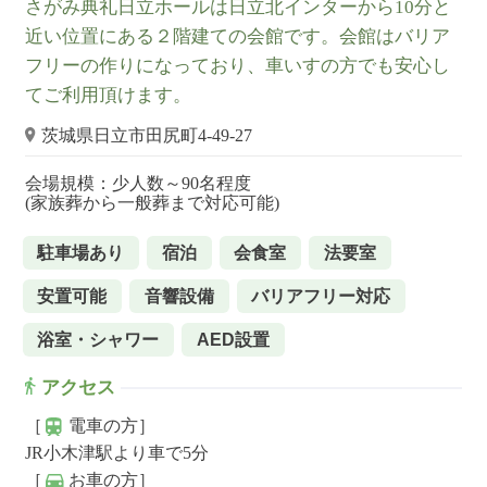
さがみ典礼日立ホールは日立北インターから10分と
近い位置にある２階建ての会館です。会館はバリア
フリーの作りになっており、車いすの方でも安心し
てご利用頂けます。
茨城県日立市田尻町4-49-27
会場規模：少人数～90名程度
(家族葬から一般葬まで対応可能)
駐車場あり
宿泊
会食室
法要室
安置可能
音響設備
バリアフリー対応
浴室・シャワー
AED設置
アクセス
［
電車の方］
JR小木津駅より車で5分
［
お車の方］