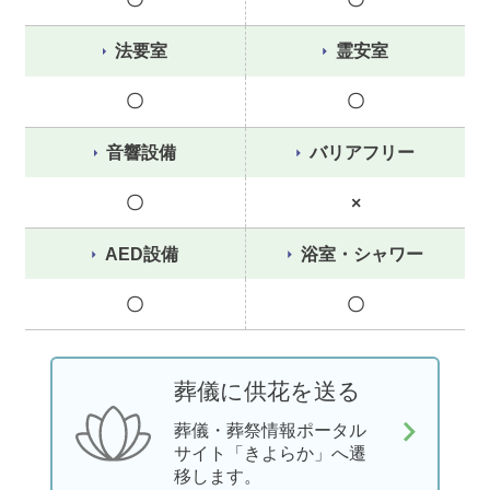
法要室
霊安室
〇
〇
音響設備
バリアフリー
〇
×
AED設備
浴室・シャワー
〇
〇
葬儀に供花を送る
葬儀・葬祭情報ポータル
サイト「きよらか」へ遷
移します。