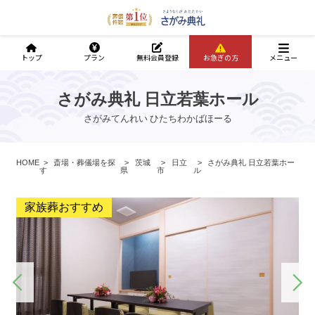
トップ
プラン
無料会員登録
お急ぎの方
メニュー
さがみ典礼 日立若葉ホール
さがみてんれい ひたちわかばほーる
HOME
斎場・葬儀場を探
茨城
日立
さがみ典礼 日立若葉ホー
す
県
市
ル
家族葬おすすめ