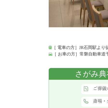
［ 電車の方］JR石岡駅より
［ お車の方］常磐自動車道千
さがみ典