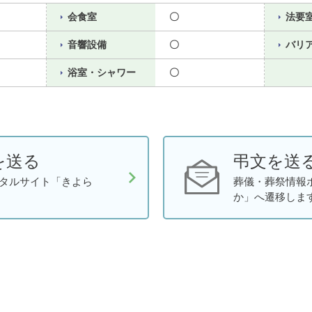
会食室
〇
法要
音響設備
〇
バリ
浴室・シャワー
〇
を送る
弔文を送
タルサイト「きよら
葬儀・葬祭情報
か」へ遷移しま