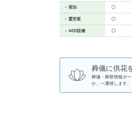
宿泊
〇
霊安室
〇
AED設備
〇
葬儀に供花
葬儀・葬祭情報ポー
か」へ遷移します。