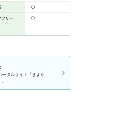
室
〇
アフリー
〇
る
ポータルサイト「きよら
す。