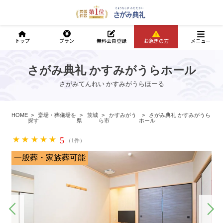
トップ
プラン
無料会員登録
お急ぎの方
メニュー
さがみ典礼 かすみがうらホール
さがみてんれい かすみがうらほーる
HOME
斎場・葬儀場を
茨城
かすみがう
さがみ典礼 かすみがうら
探す
県
ら市
ホール
5
（1件）
一般葬・家族葬可能