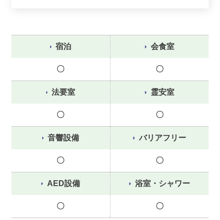
宿泊
会食室
〇
〇
法要室
霊安室
〇
〇
音響設備
バリアフリー
〇
〇
AED設備
浴室・シャワー
〇
〇