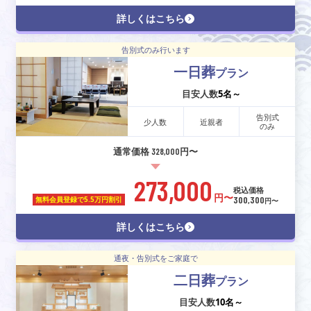
詳しくはこちら
告別式のみ行います
一日葬
プラン
目安人数
5名～
告別式
少人数
近親者
のみ
通常価格 328,000円〜
273,000
税込価格
円〜
300,300
無料会員登録で
5.5万円割引
円〜
詳しくはこちら
通夜・告別式をご家庭で
二日葬
プラン
目安人数
10名～