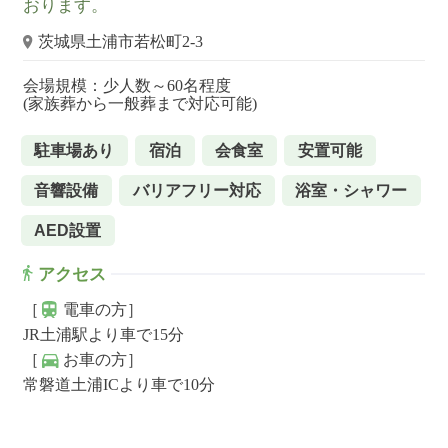
おります。
茨城県土浦市若松町2-3
会場規模：少人数～60名程度
(家族葬から一般葬まで対応可能)
駐車場あり
宿泊
会食室
安置可能
音響設備
バリアフリー対応
浴室・シャワー
AED設置
アクセス
［
電車の方］
JR土浦駅より車で15分
［
お車の方］
常磐道土浦ICより車で10分