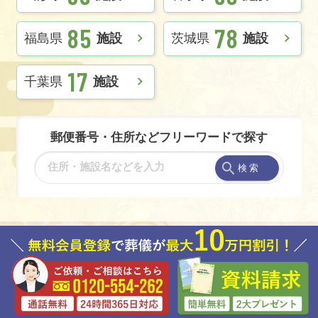
85
78
福島県
施設
茨城県
施設
17
千葉県
施設
郵便番号・住所などフリーワードで探す
検 索