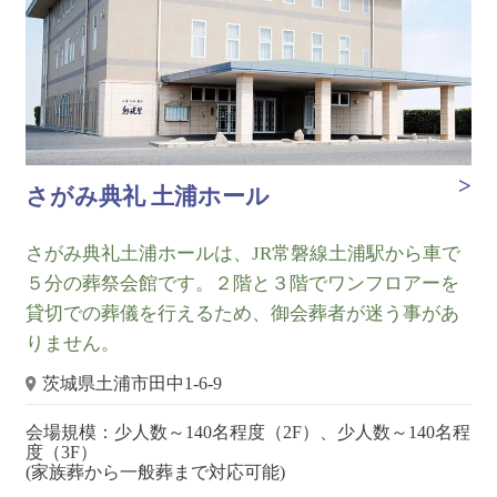
さがみ典礼 土浦ホール
さがみ典礼土浦ホールは、JR常磐線土浦駅から車で
５分の葬祭会館です。２階と３階でワンフロアーを
貸切での葬儀を行えるため、御会葬者が迷う事があ
りません。
茨城県土浦市田中1-6-9
会場規模：少人数～140名程度（2F）、少人数～140名程
度（3F）
(家族葬から一般葬まで対応可能)