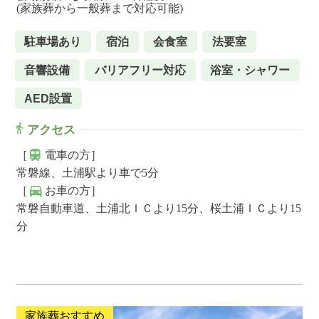
(家族葬から一般葬まで対応可能)
駐車場あり
宿泊
会食室
法要室
音響設備
バリアフリー対応
浴室・シャワー
AED設置
アクセス
［
電車の方］
常磐線、土浦駅より車で5分
［
お車の方］
常磐自動車道、土浦北ＩＣより15分、桜土浦ＩＣより15
分
家族葬おすすめ