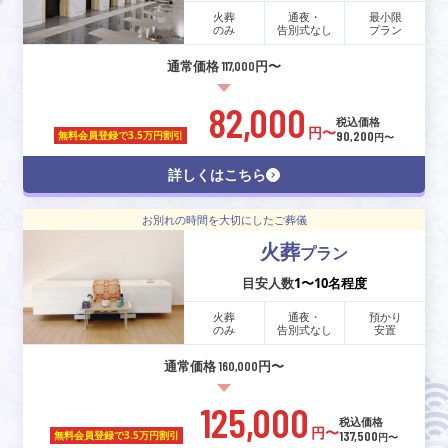
火葬
通夜・
最小限
のみ
告別式なし
プラン
通常価格 117,000円〜
82,000
税込価格
円〜
90,200
無料会員登録で
3.5万円割引
円〜
詳しくはこちら
お別れの時間を大切にしたご葬儀
火葬
プラン
目安人数
1〜10名程度
火葬
通夜・
預かり
のみ
告別式なし
安置
通常価格 160,000円〜
125,000
税込価格
円〜
137,500
無料会員登録で
3.5万円割引
円〜