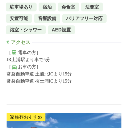
駐車場あり
宿泊
会食室
法要室
安置可能
音響設備
バリアフリー対応
浴室・シャワー
AED設置
アクセス
［
電車の方］
JR土浦駅より車で5分
［
お車の方］
常磐自動車道 土浦北ICより15分
常磐自動車道 桜土浦ICより15分
家族葬おすすめ