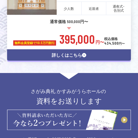
通夜式･
少人数
近親者
告別式
通常価格 500,000円〜
395,000
税込価格
円〜
434,500
無料会員登録で
10.5万円割引
円〜
詳しくはこちら
さがみ典礼 かすみがうらホールの
資料をお送りします