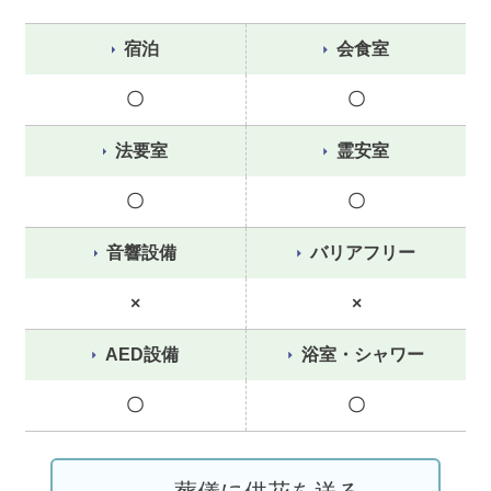
宿泊
会食室
〇
〇
法要室
霊安室
〇
〇
音響設備
バリアフリー
×
×
AED設備
浴室・シャワー
〇
〇