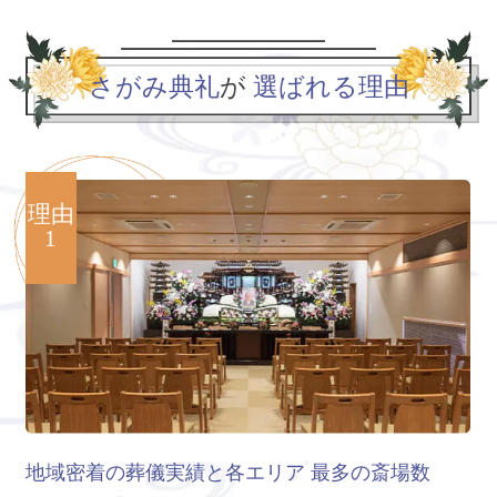
さがみ典礼
が
選ばれる理由
理由
1
地域密着の葬儀実績と各エリア
最多の斎場数