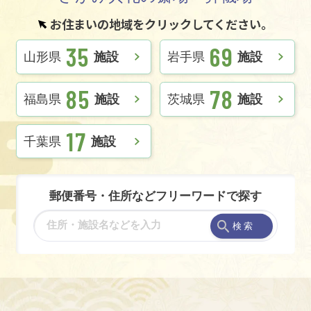
お住まいの地域をクリックしてください。
35
69
山形県
施設
岩手県
施設
85
78
福島県
施設
茨城県
施設
17
千葉県
施設
郵便番号・住所などフリーワードで探す
検 索