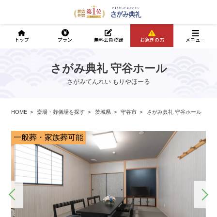
トップ
プラン
無料会員登録
お急ぎの方
メニュー
さがみ典礼 守谷ホール
さがみてんれい もりやほーる
HOME
斎場・葬儀場を探す
茨城県
守谷市
さがみ典礼 守谷ホール
一般葬・家族葬可能