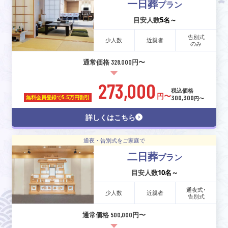
一日葬
プラン
目安人数
5名～
告別式
少人数
近親者
のみ
通常価格 328,000円〜
273,000
税込価格
円〜
300,300
無料会員登録で
5.5万円割引
円〜
詳しくはこちら
通夜・告別式をご家庭で
二日葬
プラン
目安人数
10名～
通夜式･
少人数
近親者
告別式
通常価格 500,000円〜