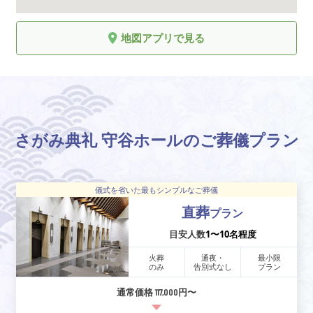
地図アプリで見る
さがみ典礼 守谷ホールのご葬儀プラン
儀式を省いた最もシンプルなご葬儀
直葬
プラン
目安人数
1〜10名程度
火葬
通夜・
最小限
のみ
告別式なし
プラン
通常価格 117,000円〜