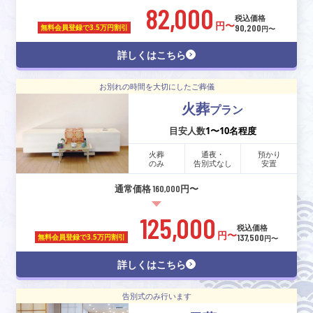
82,000
税込価格
円〜
90,200
無料会員登録で
3.5万円割引
円〜
詳しくはこちら
お別れの時間を大切にしたご葬儀
火葬
プラン
目安人数
1〜10名程度
火葬
通夜・
預かり
のみ
告別式なし
安置
通常価格 160,000円〜
125,000
税込価格
円〜
137,500
無料会員登録で
3.5万円割引
円〜
詳しくはこちら
告別式のみ行います