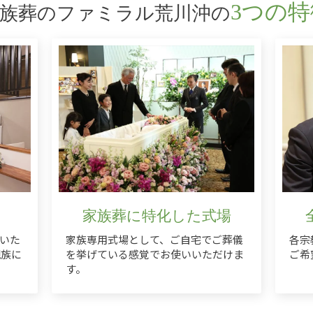
3つの特
族葬のファミラル荒川沖の
家族葬に特化した式場
いた
家族専用式場として、ご自宅でご葬儀
各宗
親族に
を挙げている感覚でお使いいただけま
ご希
す。