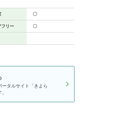
室
〇
アフリー
〇
る
ポータルサイト「きよら
す。