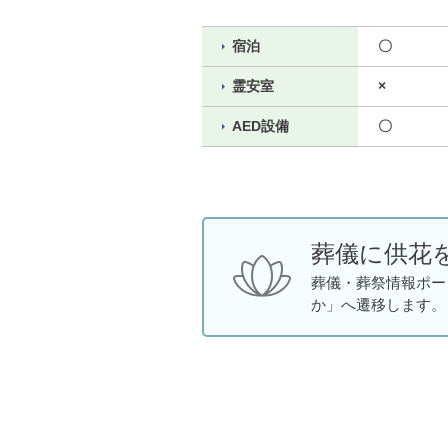
宿泊
〇
霊安室
×
AED設備
〇
葬儀に供花
葬儀・葬祭情報ポー
か」へ遷移します。