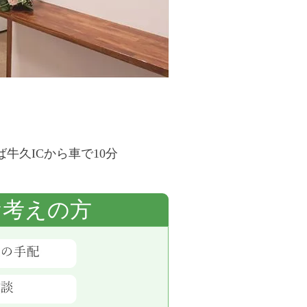
牛久ICから車で10分
お考えの方