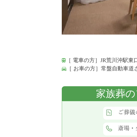
［ 電車の方］JR荒川沖駅東
［ お車の方］常盤自動車道さ
家族葬の