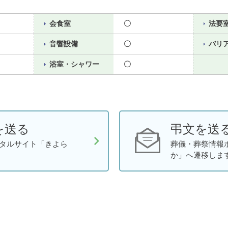
会食室
〇
法要
音響設備
〇
バリ
浴室・シャワー
〇
を送る
弔文を送
タルサイト「きよら
葬儀・葬祭情報
か」へ遷移しま