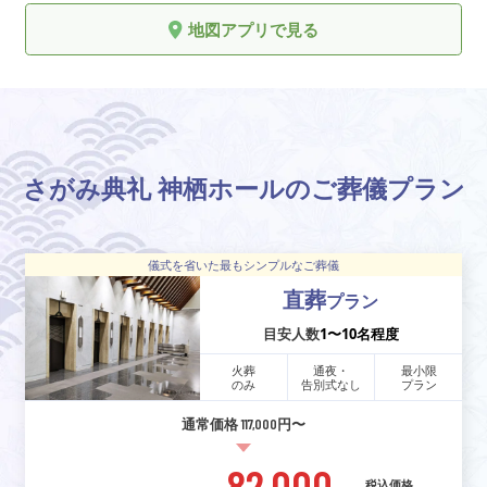
地図アプリで見る
さがみ典礼 神栖ホールのご葬儀プラン
儀式を省いた最もシンプルなご葬儀
直葬
プラン
目安人数
1〜10名程度
火葬
通夜・
最小限
のみ
告別式なし
プラン
通常価格 117,000円〜
82,000
税込価格