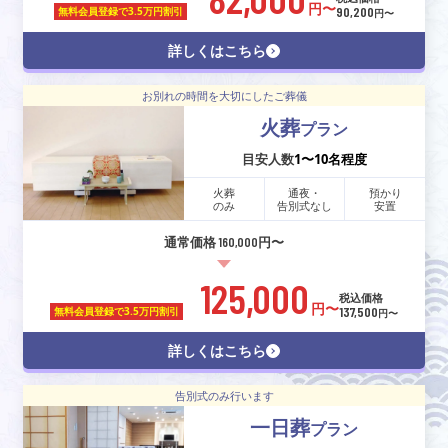
円〜
90,200
無料会員登録で
3.5万円割引
円〜
詳しくはこちら
お別れの時間を大切にしたご葬儀
火葬
プラン
目安人数
1〜10名程度
火葬
通夜・
預かり
のみ
告別式なし
安置
通常価格 160,000円〜
125,000
税込価格
円〜
137,500
無料会員登録で
3.5万円割引
円〜
詳しくはこちら
告別式のみ行います
一日葬
プラン