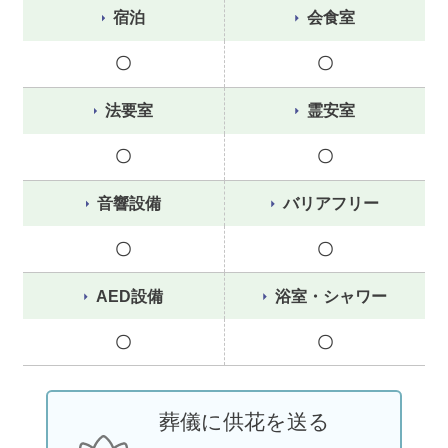
宿泊
会食室
〇
〇
法要室
霊安室
〇
〇
音響設備
バリアフリー
〇
〇
AED設備
浴室・シャワー
〇
〇
葬儀に供花を送る