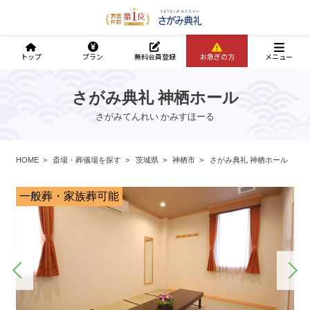
トップ
プラン
無料会員登録
お急ぎの方
メニュー
さがみ典礼 神栖ホール
さがみてんれい かみすほーる
HOME
斎場・葬儀場を探す
茨城県
神栖市
さがみ典礼 神栖ホール
一般葬・家族葬可能