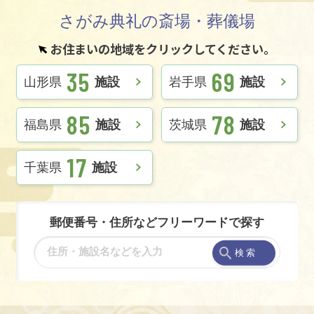
さがみ典礼の斎場・葬儀場
お住まいの地域をクリックしてください。
35
69
山形県
施設
岩手県
施設
85
78
福島県
施設
茨城県
施設
17
千葉県
施設
郵便番号・住所などフリーワードで探す
検 索