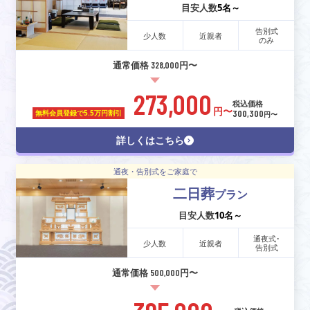
目安人数
5名～
告別式
少人数
近親者
のみ
通常価格 328,000円〜
273,000
税込価格
円〜
300,300
無料会員登録で
5.5万円割引
円〜
詳しくはこちら
通夜・告別式をご家庭で
二日葬
プラン
目安人数
10名～
通夜式･
少人数
近親者
告別式
通常価格 500,000円〜