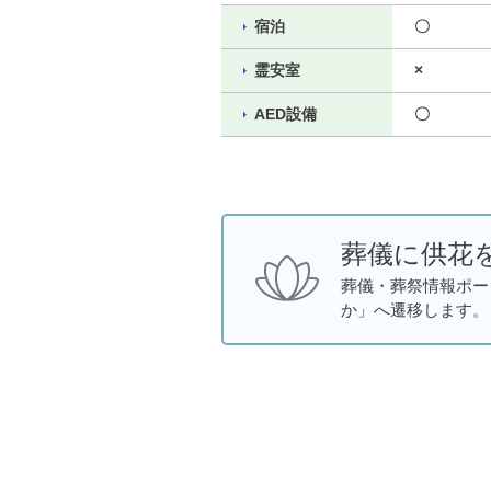
宿泊
〇
霊安室
×
AED設備
〇
葬儀に供花
葬儀・葬祭情報ポー
か」へ遷移します。