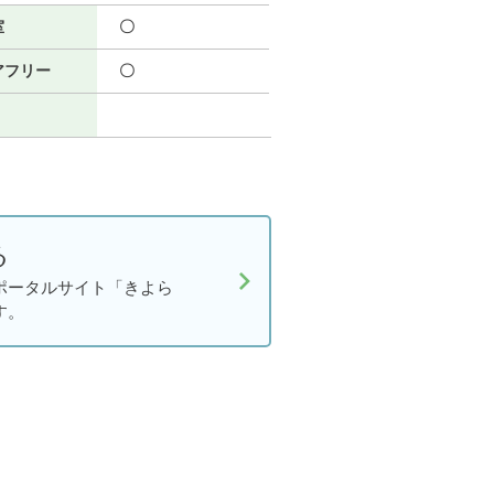
室
〇
アフリー
〇
る
ポータルサイト「きよら
す。