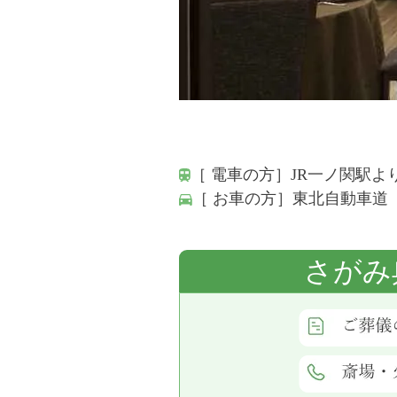
［ 電車の方］JR一ノ関駅よ
［ お車の方］東北自動車道
さがみ