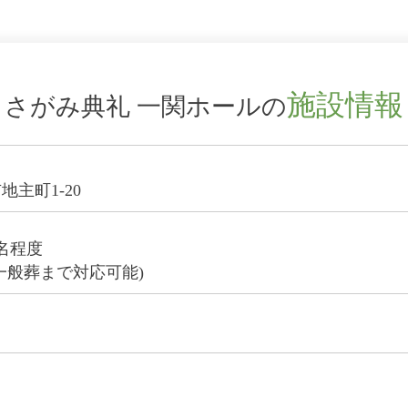
施設情報
さがみ典礼 一関ホールの
主町1-20
0名程度
一般葬まで対応可能)