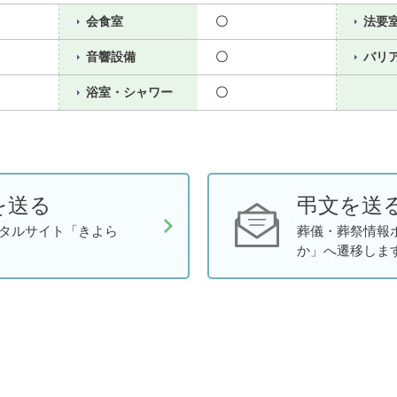
会食室
〇
法要
音響設備
〇
バリ
浴室・シャワー
〇
を送る
弔文を送
タルサイト「きよら
葬儀・葬祭情報
か」へ遷移しま