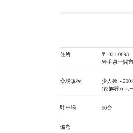
住所
〒 021-0893
岩手県一関市地
斎場規模
少人数～20
(家族葬から
駐車場
50台
備考