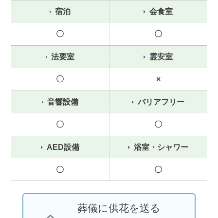
宿泊
会食室
〇
〇
法要室
霊安室
〇
×
音響設備
バリアフリー
〇
〇
AED設備
浴室・シャワー
〇
〇
葬儀に供花を送る