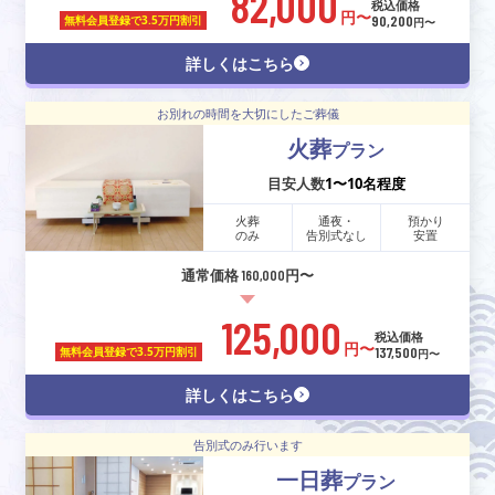
82,000
税込価格
円〜
90,200
無料会員登録で
3.5万円割引
円〜
詳しくはこちら
お別れの時間を大切にしたご葬儀
火葬
プラン
目安人数
1〜10名程度
火葬
通夜・
預かり
のみ
告別式なし
安置
通常価格 160,000円〜
125,000
税込価格
円〜
137,500
無料会員登録で
3.5万円割引
円〜
詳しくはこちら
告別式のみ行います
一日葬
プラン