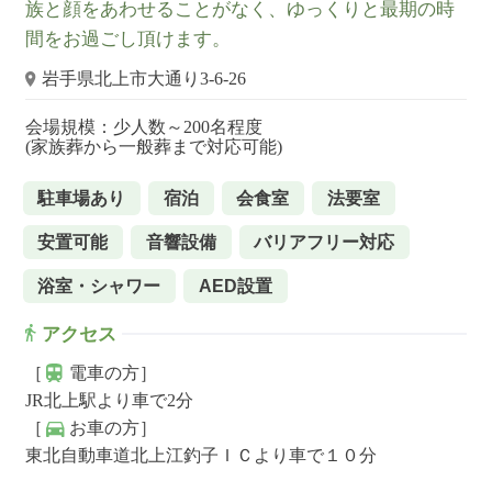
族と顔をあわせることがなく、ゆっくりと最期の時
間をお過ごし頂けます。
岩手県北上市大通り3-6-26
会場規模：少人数～200名程度
(家族葬から一般葬まで対応可能)
駐車場あり
宿泊
会食室
法要室
安置可能
音響設備
バリアフリー対応
浴室・シャワー
AED設置
アクセス
［
電車の方］
JR北上駅より車で2分
［
お車の方］
東北自動車道北上江釣子ＩＣより車で１０分