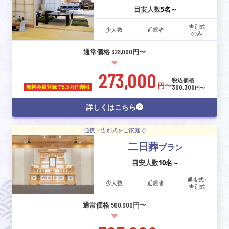
目安人数
5名～
告別式
少人数
近親者
のみ
通常価格 328,000円〜
273,000
税込価格
円〜
300,300
無料会員登録で
5.5万円割引
円〜
詳しくはこちら
通夜・告別式をご家庭で
二日葬
プラン
目安人数
10名～
通夜式･
少人数
近親者
告別式
通常価格 500,000円〜