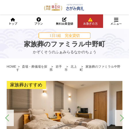
トップ
プラン
無料会員登録
お急ぎの方
メニュー
1日1組 完全貸切
家族葬のファミラル中野町
かぞくそうのふぁみらるなかのちょう
HOME
斎場・葬儀場を探
岩手
北上
家族葬のファミラル中野
す
県
市
町
家族葬おすすめ