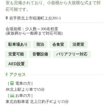
室も完備されており、小規模から大規模な式まで対
応可能です。
岩手県北上市稲瀬町上台201-1
会場規模：少人数～300名程度
(家族葬から一般葬まで対応可能)
駐車場あり
宿泊
会食室
法要室
安置可能
音響設備
バリアフリー対応
AED設置
アクセス
［
電車の方］
JR北上駅より車で15分
［
お車の方］
東北自動車道 北上江釣子ICより15分