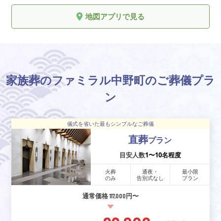
地図アプリで見る
家族葬のファミラル中野町のご葬儀プラ
ン
儀式を省いた最もシンプルなご葬儀
直葬
プラン
目安人数
1〜10名程度
火葬
通夜・
最小限
のみ
告別式なし
プラン
通常価格 117,000円〜