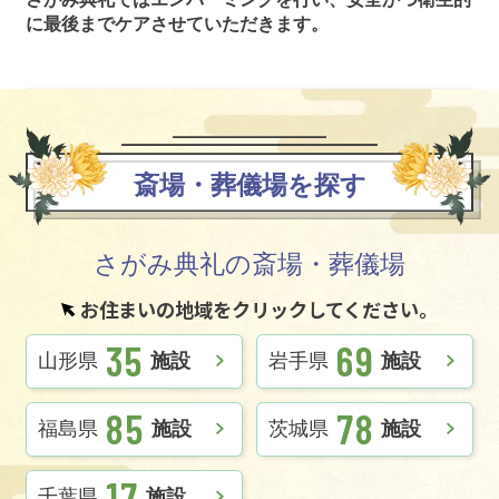
に最後までケアさせていただきます。
斎場・葬儀場を探す
さがみ典礼の斎場・葬儀場
お住まいの地域をクリックしてください。
35
69
山形県
施設
岩手県
施設
85
78
福島県
施設
茨城県
施設
17
千葉県
施設