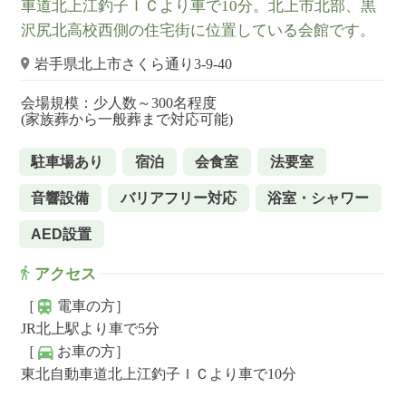
車道北上江釣子ＩＣより車で10分。北上市北部、黒
沢尻北高校西側の住宅街に位置している会館です。
岩手県北上市さくら通り3-9-40
会場規模：少人数～300名程度
(家族葬から一般葬まで対応可能)
駐車場あり
宿泊
会食室
法要室
音響設備
バリアフリー対応
浴室・シャワー
AED設置
アクセス
［
電車の方］
JR北上駅より車で5分
［
お車の方］
東北自動車道北上江釣子ＩＣより車で10分