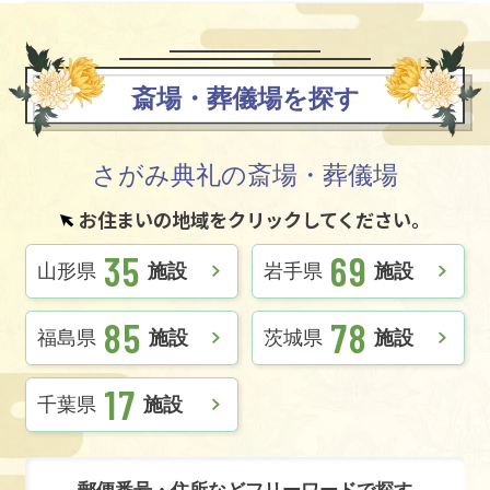
斎場・葬儀場を探す
さがみ典礼の斎場・葬儀場
お住まいの地域をクリックしてください。
35
69
山形県
施設
岩手県
施設
85
78
福島県
施設
茨城県
施設
17
千葉県
施設
郵便番号・住所などフリーワードで探す