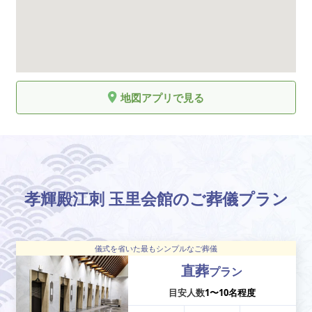
地図アプリで見る
孝輝殿江刺 玉里会館のご葬儀プラン
儀式を省いた最もシンプルなご葬儀
直葬
プラン
目安人数
1〜10名程度