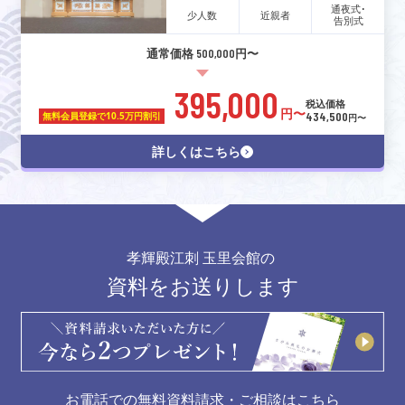
通夜式･
少人数
近親者
告別式
通常価格 500,000円〜
395,000
税込価格
円〜
434,500
無料会員登録で
10.5万円割引
円〜
詳しくはこちら
孝輝殿江刺 玉里会館の
資料をお送りします
お電話での無料資料請求・ご相談はこちら