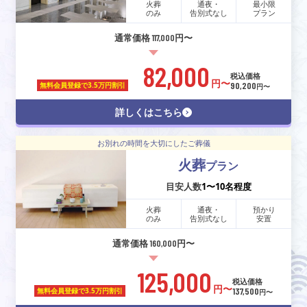
火葬
通夜・
最小限
のみ
告別式なし
プラン
通常価格 117,000円〜
82,000
税込価格
円〜
90,200
無料会員登録で
3.5万円割引
円〜
詳しくはこちら
お別れの時間を大切にしたご葬儀
火葬
プラン
目安人数
1〜10名程度
火葬
通夜・
預かり
のみ
告別式なし
安置
通常価格 160,000円〜
125,000
税込価格
円〜
137,500
無料会員登録で
3.5万円割引
円〜