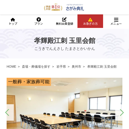
トップ
プラン
無料会員登録
お急ぎの方
メニュー
孝輝殿江刺 玉里会館
こうきでんえさし たまさとかいかん
HOME
斎場・葬儀場を探す
岩手県
奥州市
孝輝殿江刺 玉里会館
一般葬・家族葬可能