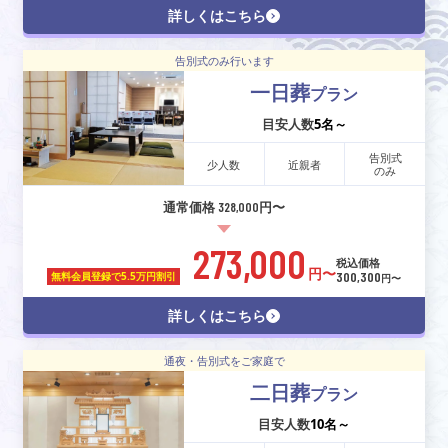
詳しくはこちら
告別式のみ行います
一日葬
プラン
目安人数
5名～
告別式
少人数
近親者
のみ
通常価格 328,000円〜
273,000
税込価格
円〜
300,300
無料会員登録で
5.5万円割引
円〜
詳しくはこちら
通夜・告別式をご家庭で
二日葬
プラン
目安人数
10名～