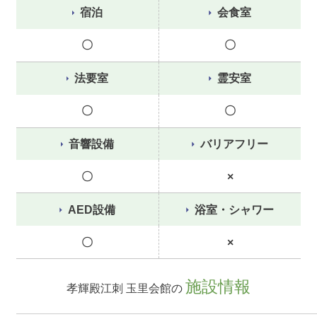
宿泊
会食室
〇
〇
法要室
霊安室
〇
〇
音響設備
バリアフリー
〇
×
AED設備
浴室・シャワー
〇
×
施設情報
孝輝殿江刺 玉里会館の