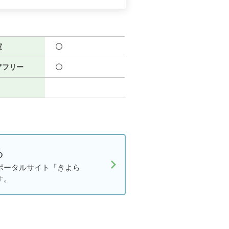
室
〇
アフリー
〇
る
ポータルサイト「きよら
す。