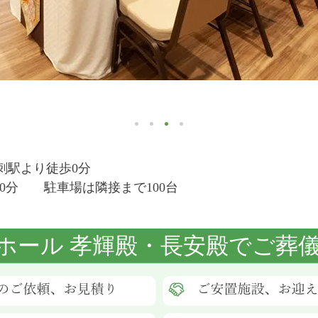
刺駅より徒歩0分
20分 駐車場は隣接まで100台
ホール 孝輝殿・長安殿でご葬