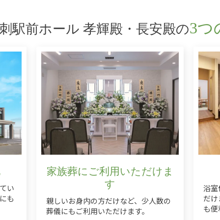
3つ
刺駅前ホール 孝輝殿・長安殿の
地
家族葬にご利用いただけま
す
てい
浴室
にも
だけ
親しいお身内の方だけなど、少人数の
も便
葬儀にもご利用いただけます。