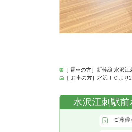
［ 電車の方］新幹線 水沢江
［ お車の方］水沢ＩＣより
水沢江刺駅前