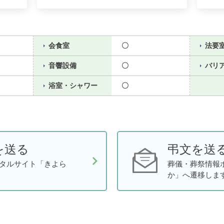
会食室
〇
法要
音響設備
〇
バリ
浴室・シャワー
〇
を送る
弔文を送
タルサイト「きよら
葬儀・葬祭情報
か」へ遷移しま