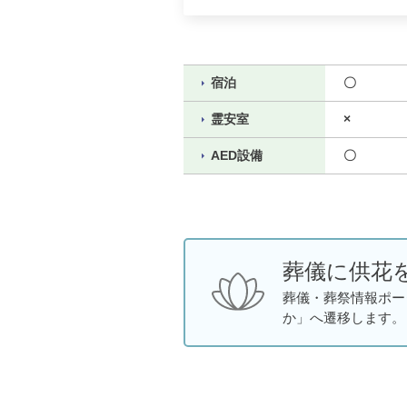
宿泊
〇
霊安室
×
AED設備
〇
葬儀に供花
葬儀・葬祭情報ポー
か」へ遷移します。