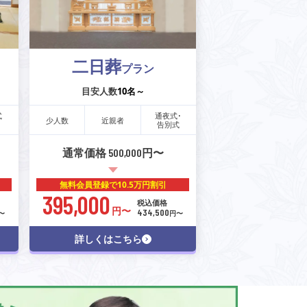
二日葬
プラン
目安人数
10名～
式
通夜式･
少人数
近親者
告別式
通常価格 500,000円〜
無料会員登録で
10.5万円割引
395,000
税込価格
円〜
434,500
〜
円〜
詳しくはこちら