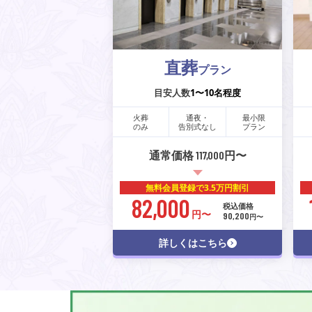
直葬
プラン
目安人数
1〜10名程度
火葬
通夜・
最小限
のみ
告別式なし
プラン
通常価格 117,000円〜
無料会員登録で
3.5万円割引
82,000
税込価格
円〜
90,200
円〜
詳しくはこちら