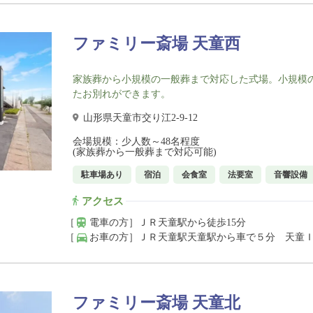
ファミリー斎場 天童西
家族葬から小規模の一般葬まで対応した式場。小規模
たお別れができます。
山形県天童市交り江2-9-12
会場規模：少人数～48名程度
(家族葬から一般葬まで対応可能)
駐車場あり
宿泊
会食室
法要室
音響設備
アクセス
［
電車の方］
ＪＲ天童駅から徒歩15分
［
お車の方］
ＪＲ天童駅天童駅から車で５分 天童
ファミリー斎場 天童北