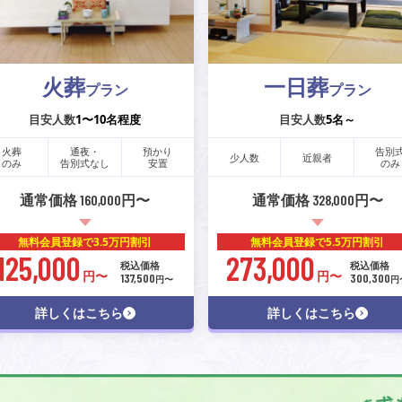
火葬
一日葬
プラン
プラン
目安人数
1〜10名程度
目安人数
5名～
火葬
通夜・
預かり
告別
少人数
近親者
のみ
告別式なし
安置
のみ
通常価格 160,000円〜
通常価格 328,000円〜
無料会員登録で
3.5万円割引
無料会員登録で
5.5万円割引
125,000
273,000
税込価格
税込価格
円〜
円〜
137,500
300,300
円〜
円
詳しくはこちら
詳しくはこちら