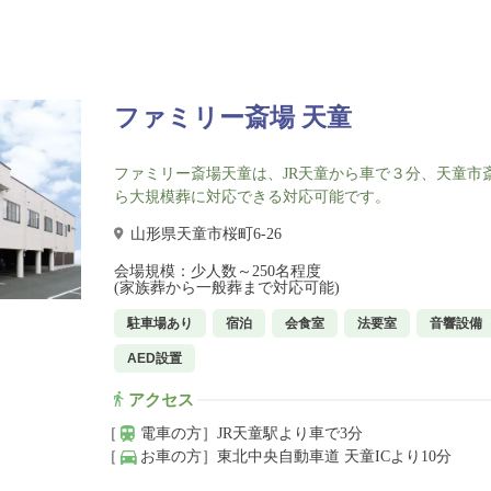
ファミリー斎場 天童
ファミリー斎場天童は、JR天童から車で３分、天童市
ら大規模葬に対応できる対応可能です。
山形県天童市桜町6-26
会場規模：少人数～250名程度
(家族葬から一般葬まで対応可能)
駐車場あり
宿泊
会食室
法要室
音響設備
AED設置
アクセス
［
電車の方］
JR天童駅より車で3分
［
お車の方］
東北中央自動車道 天童ICより10分