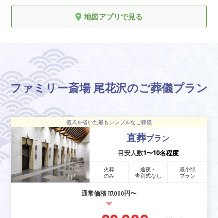
地図アプリで見る
ファミリー斎場 尾花沢のご葬儀プラン
儀式を省いた最もシンプルなご葬儀
直葬
プラン
目安人数
1〜10名程度
火葬
通夜・
最小限
のみ
告別式なし
プラン
通常価格 117,000円〜