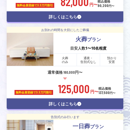
82,000
税込価格
円〜
90,200
無料会員登録で
3.5万円割引
円〜
詳しくはこちら
お別れの時間を大切にしたご葬儀
火葬
プラン
目安人数
1〜10名程度
火葬
通夜・
預かり
のみ
告別式なし
安置
通常価格 160,000円〜
125,000
税込価格
円〜
137,500
無料会員登録で
3.5万円割引
円〜
詳しくはこちら
告別式のみ行います
一日葬
プラン