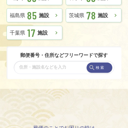
85
78
福島県
施設
茨城県
施設
17
千葉県
施設
郵便番号・住所などフリーワードで探す
検 索
葬儀のことでお困りの時は