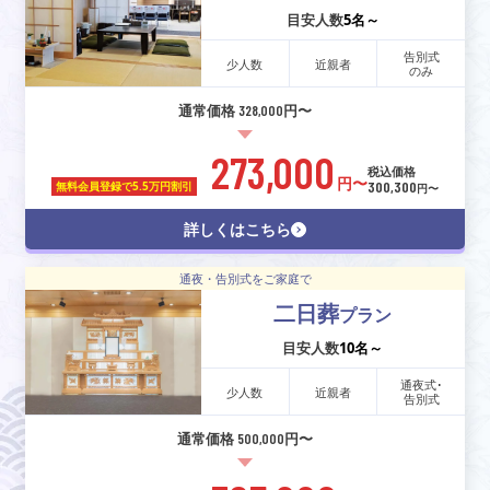
目安人数
5名～
告別式
少人数
近親者
のみ
通常価格 328,000円〜
273,000
税込価格
円〜
300,300
無料会員登録で
5.5万円割引
円〜
詳しくはこちら
通夜・告別式をご家庭で
二日葬
プラン
目安人数
10名～
通夜式･
少人数
近親者
告別式
通常価格 500,000円〜