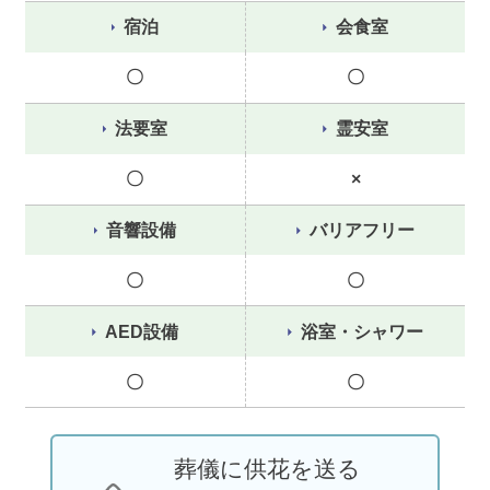
宿泊
会食室
〇
〇
法要室
霊安室
〇
×
音響設備
バリアフリー
〇
〇
AED設備
浴室・シャワー
〇
〇
葬儀に供花を送る