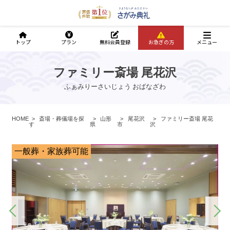
トップ
プラン
無料会員登録
お急ぎの方
メニュー
ファミリー斎場 尾花沢
ふぁみりーさいじょう おばなざわ
HOME
斎場・葬儀場を探
山形
尾花沢
ファミリー斎場 尾花
す
県
市
沢
一般葬・家族葬可能