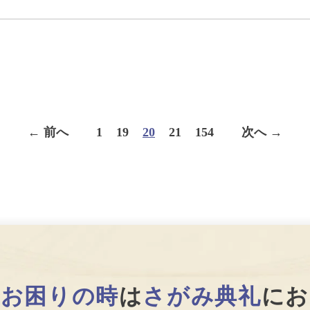
← 前へ
1
19
20
21
154
次へ →
で
お困りの時
は
さがみ典礼
にお