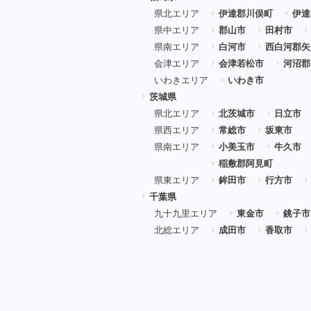
県北エリア
伊達郡川俣町
伊達
県中エリア
郡山市
田村市
県南エリア
白河市
西白河郡矢
会津エリア
会津若松市
河沼郡
いわきエリア
いわき市
茨城県
県北エリア
北茨城市
日立市
県西エリア
常総市
坂東市
県南エリア
小美玉市
牛久市
稲敷郡阿見町
県東エリア
鉾田市
行方市
千葉県
九十九里エリア
東金市
銚子市
北総エリア
成田市
香取市