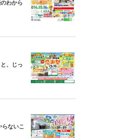
続のわから
こと、じっ
からないこ