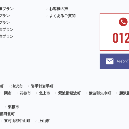
儀プラン
お客様の声
プラン
よくあるご質問
プラン
葬プラン
01
葬プラン
we
町
滝沢市
岩手郡岩手町
一関市
花巻市
北上市
紫波郡紫波町
紫波郡矢巾町
胆沢
東根市
郡河北町
東村山郡中山町
上山市