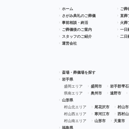
ホーム
ご葬
さがみ典礼のご葬儀
直葬
事前相談・終活
火葬
ご葬儀後のご案内
一日
スタッフのご紹介
二日
運営会社
斎場・葬儀場を探す
岩手県
盛岡エリア
盛岡市
岩手郡雫石
県南エリア
奥州市
遠野市
山形県
村山北エリア
尾花沢市
村山市
村山西エリア
寒河江市
西村山
村山南エリア
山形市
天童市
福島県