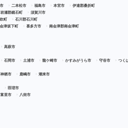
市
二本松市
福島市
本宮市
伊達郡桑折町
岩瀬郡鏡石町
須賀川市
吹町
石川郡石川町
会津坂下町
喜多方市
南会津郡南会津町
高萩市
石岡市
土浦市
龍ケ崎市
かすみがうら市
守谷市
つく
神栖市
鹿嶋市
潮来市
匝瑳市
富里市
八街市