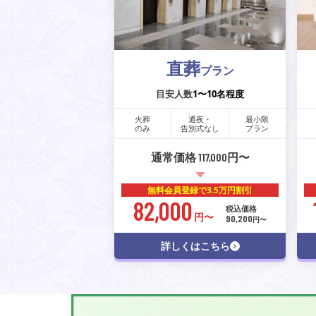
直葬
プラン
目安人数
1〜10名程度
火葬
通夜・
最小限
のみ
告別式なし
プラン
通常価格 117,000円〜
無料会員登録で
3.5万円割引
82,000
税込価格
円〜
90,200
円〜
詳しくはこちら