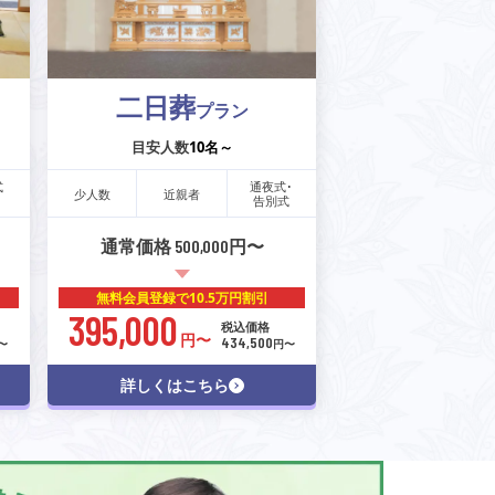
二日葬
プラン
目安人数
10名～
式
通夜式･
少人数
近親者
告別式
通常価格 500,000円〜
無料会員登録で
10.5万円割引
395,000
税込価格
円〜
434,500
〜
円〜
詳しくはこちら