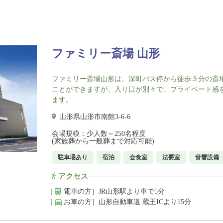
ファミリー斎場 山形
ファミリー斎場山形は、深町バス停から徒歩３分の斎
ことができますが、入り口が別々で、プライベート感
ます。
山形県山形市南館3-6-6
会場規模：少人数～250名程度
(家族葬から一般葬まで対応可能)
駐車場あり
宿泊
会食室
法要室
音響設備
アクセス
［
電車の方］
JR山形駅より車で5分
［
お車の方］
山形自動車道 蔵王ICより15分