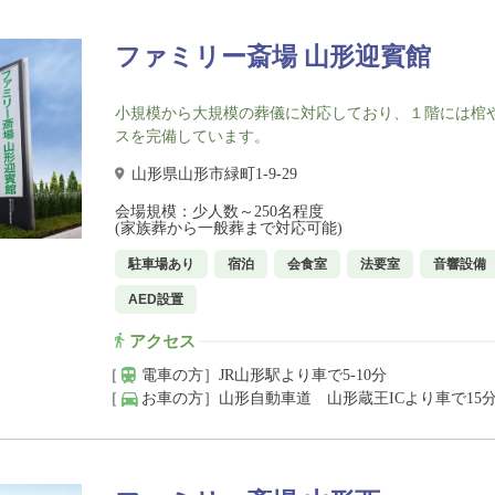
ファミリー斎場 山形迎賓館
小規模から大規模の葬儀に対応しており、１階には棺
スを完備しています。
山形県山形市緑町1-9-29
会場規模：少人数～250名程度
(家族葬から一般葬まで対応可能)
駐車場あり
宿泊
会食室
法要室
音響設備
AED設置
アクセス
［
電車の方］
JR山形駅より車で5-10分
［
お車の方］
山形自動車道 山形蔵王ICより車で15