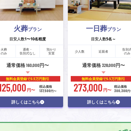
火葬
一日葬
プラン
プラン
目安人数
1〜10名程度
目安人数
5名～
火葬
通夜・
預かり
告別
少人数
近親者
のみ
告別式なし
安置
のみ
通常価格 160,000円〜
通常価格 328,000円〜
無料会員登録で
3.5万円割引
無料会員登録で
5.5万円割引
125,000
273,000
税込価格
税込価格
円〜
円〜
137,500
300,300
円〜
円
詳しくはこちら
詳しくはこちら