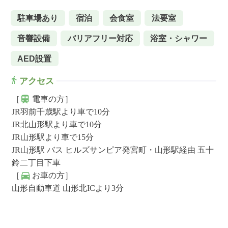
駐車場あり
宿泊
会食室
法要室
音響設備
バリアフリー対応
浴室・シャワー
AED設置
アクセス
［
電車の方］
JR羽前千歳駅より車で10分
JR北山形駅より車で10分
JR山形駅より車で15分
JR山形駅 バス ヒルズサンピア発宮町・山形駅経由 五十
鈴二丁目下車
［
お車の方］
山形自動車道 山形北ICより3分