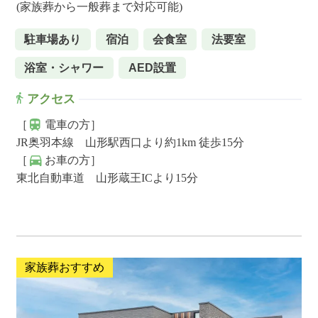
(家族葬から一般葬まで対応可能)
駐車場あり
宿泊
会食室
法要室
浴室・シャワー
AED設置
アクセス
［
電車の方］
JR奥羽本線 山形駅西口より約1km 徒歩15分
［
お車の方］
東北自動車道 山形蔵王ICより15分
家族葬おすすめ