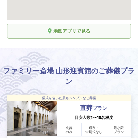
地図アプリで見る
ファミリー斎場 山形迎賓館のご葬儀プラ
ン
儀式を省いた最もシンプルなご葬儀
直葬
プラン
目安人数
1〜10名程度
火葬
通夜・
最小限
のみ
告別式なし
プラン