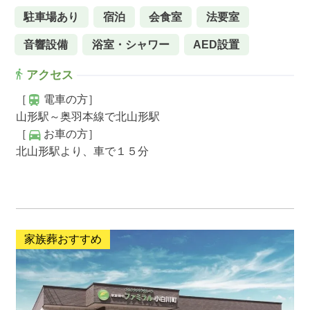
駐車場あり
宿泊
会食室
法要室
音響設備
浴室・シャワー
AED設置
アクセス
［
電車の方］
山形駅～奥羽本線で北山形駅
［
お車の方］
北山形駅より、車で１５分
家族葬おすすめ