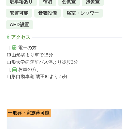
駐車場あり
宿泊
会食室
法要室
安置可能
音響設備
浴室・シャワー
AED設置
アクセス
［
電車の方］
JR山形駅より車で15分
山形大学病院前バス停より徒歩3分
［
お車の方］
山形自動車道 蔵王ICより25分
一般葬・家族葬可能