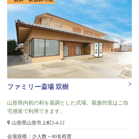
ファミリー斎場 双樹
山形県内初の和を基調とした式場。親族控室はご自
宅感覚で利用できます。
山形県山形市上町2-4-12
会場規模：少人数～80名程度