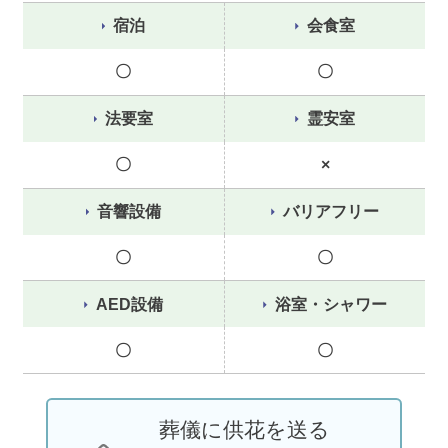
宿泊
会食室
〇
〇
法要室
霊安室
〇
×
音響設備
バリアフリー
〇
〇
AED設備
浴室・シャワー
〇
〇
葬儀に供花を送る