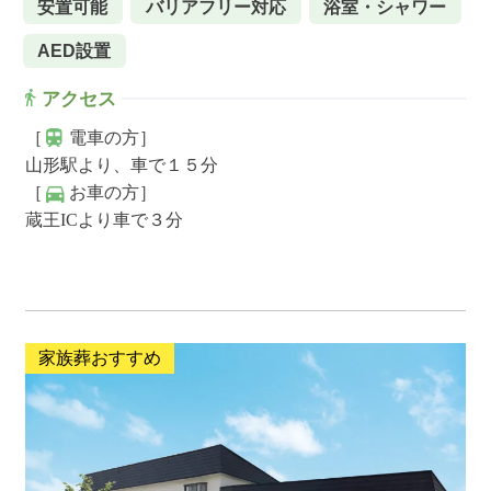
安置可能
バリアフリー対応
浴室・シャワー
AED設置
アクセス
［
電車の方］
山形駅より、車で１５分
［
お車の方］
蔵王ICより車で３分
家族葬おすすめ