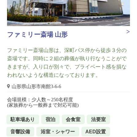
ファミリー斎場 山形
ファミリー斎場山形は、深町バス停から徒歩３分の
斎場です。同時に２組の葬儀が執り行なうことがで
きますが、入り口が別々で、プライベート感を損な
われないような構造になっております。
山形県山形市南館3-6-6
会場規模：少人数～250名程度
(家族葬から一般葬まで対応可能)
駐車場あり
宿泊
会食室
法要室
音響設備
浴室・シャワー
AED設置