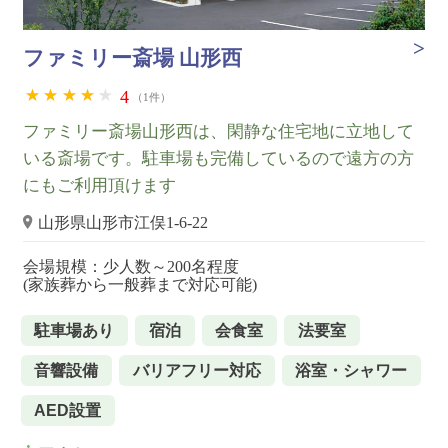
ファミリー斎場 山形西
4
（1件）
ファミリー斎場山形西は、閑静な住宅地に立地して
いる斎場です。駐車場も完備しているので遠方の方
にもご利用頂けます
山形県山形市江俣1-6-22
会場規模：少人数～200名程度
(家族葬から一般葬まで対応可能)
駐車場あり
宿泊
会食室
法要室
音響設備
バリアフリー対応
浴室・シャワー
AED設置