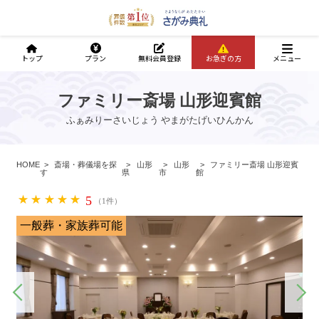
トップ
プラン
無料会員登録
お急ぎの方
メニュー
ファミリー斎場 山形迎賓館
ふぁみりーさいじょう やまがたげいひんかん
HOME
斎場・葬儀場を探
山形
山形
ファミリー斎場 山形迎賓
す
県
市
館
5
（1件）
一般葬・家族葬可能