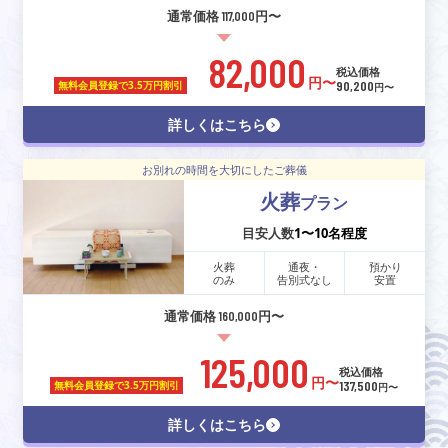
通常価格 117,000円〜
82,000
税込価格
円〜
90,200
無料会員登録で
3.5万円割引
円〜
詳しくはこちら
お別れの時間を大切にしたご葬儀
火葬
プラン
目安人数
1〜10名程度
火葬
通夜・
預かり
のみ
告別式なし
安置
通常価格 160,000円〜
125,000
税込価格
円〜
137,500
無料会員登録で
3.5万円割引
円〜
詳しくはこちら